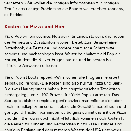
vernetzen. «Wir wollen die richtigen Informationen zur richtigen
Zeit für das richtige Problem an die Bauern weitergeben können»,
so Perkins.
Kosten für Pizza und Bier
Yield Pop will ein soziales Netzwerk für Landwirte sein, das neben
der Vernetzung Zusatzinformationen bietet. Zum Beispiel eine
Datenbank, die Pestizide und andere chemische Schutzmittel
sammelt und nachschlagen lässt. Weiter beinhaltet Yield Pop ein
Forum, in dem die Nutzer Fragen stellen und im besten Fall
hilfreiche Antworten erhalten.
Yield Pop ist bootstrapped: «Wir machen alle Programmierarbeit
selbst», so Perkins. «Die Kosten sind also nur für Pizza und Bier.»
Die zwei Hauptgründer haben ihre hauptberuflichen Tätigkeiten
niedergelegt, um zu 100 Prozent für Yield Pop zu arbeiten. Das
Startup ist bisher komplett eigenfinanziert, man möchte sich aber
nach Fremdkapital umsehen, sobald ein Geschäftsmodell steht und
genügend Traction vorhanden ist. So ganz stimmt das mit der Pizza
und dem Bier dann doch nicht: «Natürlich kommen noch Kosten für
die Reisen zu Kunden und Recherchen hinzu.» Die Gründer sind
häufig in England und dem mittleren Westen der USA unterwegs.