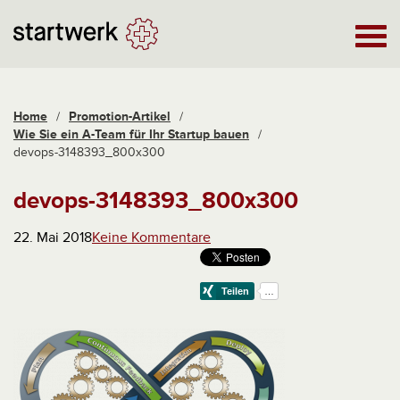
Home
/
Promotion-Artikel
/
Wie Sie ein A-Team für Ihr Startup bauen
/
devops-3148393_800x300
devops-3148393_800x300
22. Mai 2018
Keine Kommentare