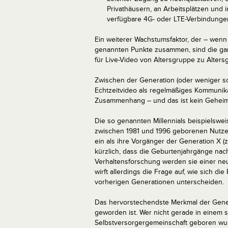
Privathäusern, an Arbeitsplätzen und i
verfügbare 4G- oder LTE-Verbindunge
Ein weiterer Wachstumsfaktor, der – wenn 
genannten Punkte zusammen, sind die ga
für Live-Video von Altersgruppe zu Alte
Zwischen der Generation (oder weniger s
Echtzeitvideo als regelmäßiges Kommunika
Zusammenhang – und das ist kein Geheim
Die so genannten Millennials beispielswei
zwischen 1981 und 1996 geborenen Nutzer,
ein als ihre Vorgänger der Generation X 
kürzlich, dass die Geburtenjahrgänge nach
Verhaltensforschung werden sie einer ne
wirft allerdings die Frage auf, wie sich d
vorherigen Generationen unterscheiden.
Das hervorstechendste Merkmal der Generati
geworden ist. Wer nicht gerade in einem 
Selbstversorgergemeinschaft geboren wurd