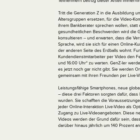
Teilnehmern betrug dieser Anteil immerhi
Tritt die Generation Z in die Ausbildung u
Altersgruppen ersetzen, für die Video-Kom
ihrem Bankberater sprechen wollen, statt 
gesundheitlichen Beschwerden wird die Ge
konsultieren – und erwarten, dass die Ve
Sprache, wird sie sich für einen Online-
der anderen Seite des Erdballs wohnt. Funk
Kundendienstmitarbeiter per Video den Fe
und 16:00 Uhr“ zu warten. GenZ-ler werd
es jetzt noch gar nicht gibt. Sie werden 
gemeinsam mit ihren Freunden per Live-V
Leistungsfähige Smartphones, neue globa
– diese drei Faktoren sorgten dafür, dass
wurden. Sie schafften die Voraussetzunge
jeder Online-Interaktion Live-Video als Op
Zugang zu Live-Videoangeboten. Diese ne
Videos werden der Grund dafür sein, dass
darüber hinaus jährlich um 140 Prozent a