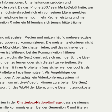
elen Informationen, Unterhaltungsangeboten und
olle spielt. Da das iPhone 2007 sein Markt-Debüt hatte, war
rs höchstwahrscheinlich ein von seinen Eltern geerbtes
e“ Smartphone immer noch mehr Rechenleistung und mehr
ation X oder ein Millennials sich jemals hätte träumen
ang mit sozialen Medien und nutzen häufig mehrere soziale
sgruppen zu kommunizieren. Die meisten telefonieren nicht
 Möglichkeit. Sie chatten lieber, weil das schneller geht
tiver ist. Während bei der Kommunikation früherer
kam, wuchs die GenZ damit auf, sich nach der Schule Live-
den zu lernen oder sich die Zeit zu vertreiben. Sie
ime mit ihren Großeltern (was sicher weniger cool ist als
roßeltern FaceTime nutzen). Als Angehöriger der
chtigen Arbeitsplatz, ein Videokonferenzsystem mit
sten, um mit Live-Videofunktionen zu arbeiten. Die GenZ
wort für das WLAN der Eltern, um die Datennutzungskosten
rten in der
Chatterbox-Nation-Umfrage
, dass sie niemals
amilie kommunizierten. Bei der Generation X und älteren