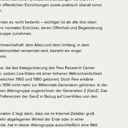
n öffentlichen Einrichtungen sowie praktisch überall sonst
n
man es recht bedenkt – wichtiger ist als alle drei oben
nz normalen End-User, deren Offenheit und Begeisterung
rsgruppe zunehmen.
chmeichelhaft: dem Alter) und dem Umfang, in dem
tionsmittel verwendet wird, besteht ein enger
nis.
se, die laut Kategorisierung des Pew Research Center
 setzen Live-Video mit einer höheren Wahrscheinlichkeit
(zwischen 1965 und 1980 geboren). Doch Pew erklärte
 1996 nicht mehr zur Millennials-Generation gehörten. In der
uen Altersgruppe zugerechnet: der Generation Z (GenZ). Das
ie Präferenzen der GenZ in Bezug auf Live-Video von den
on Z liegt darin, dass sie im Internet-Zeitalter groß
sehr abgelegenen Winkel der Erde oder in einer
e, hat in dieser Altersgruppe ausschließlich eine Welt