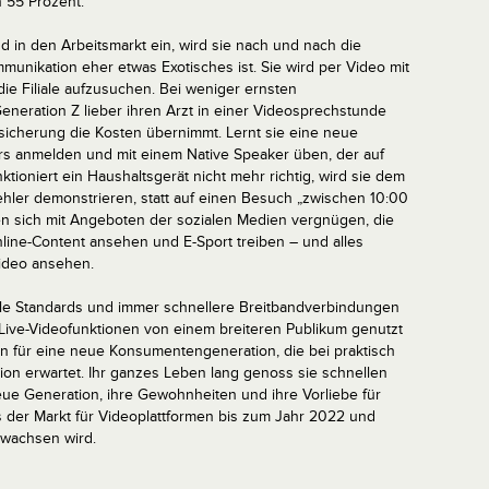
n 55 Prozent.
nd in den Arbeitsmarkt ein, wird sie nach und nach die
munikation eher etwas Exotisches ist. Sie wird per Video mit
die Filiale aufzusuchen. Bei weniger ernsten
neration Z lieber ihren Arzt in einer Videosprechstunde
rsicherung die Kosten übernimmt. Lernt sie eine neue
Kurs anmelden und mit einem Native Speaker üben, der auf
tioniert ein Haushaltsgerät nicht mehr richtig, wird sie dem
hler demonstrieren, statt auf einen Besuch „zwischen 10:00
en sich mit Angeboten der sozialen Medien vergnügen, die
Online-Content ansehen und E-Sport treiben – und alles
ideo ansehen.
le Standards und immer schnellere Breitbandverbindungen
 Live-Videofunktionen von einem breiteren Publikum genutzt
n für eine neue Konsumentengeneration, die bei praktisch
tion erwartet. Ihr ganzes Leben lang genoss sie schnellen
ue Generation, ihre Gewohnheiten und ihre Vorliebe für
 der Markt für Videoplattformen bis zum Jahr 2022 und
nwachsen wird.