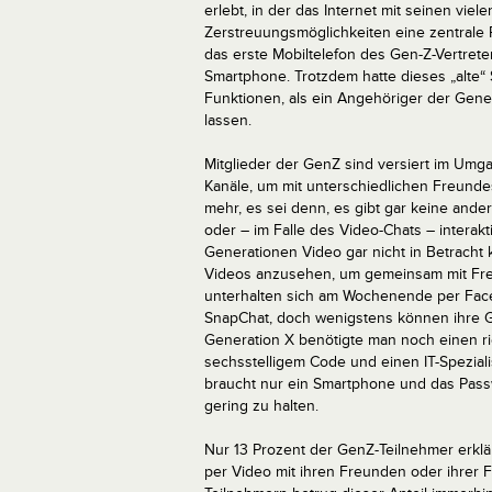
erlebt, in der das Internet mit seinen vi
Zerstreuungsmöglichkeiten eine zentrale R
das erste Mobiltelefon des Gen-Z-Vertrete
Smartphone. Trotzdem hatte dieses „alt
Funktionen, als ein Angehöriger der Gener
lassen.
Mitglieder der GenZ sind versiert im Umg
Kanäle, um mit unterschiedlichen Freunde
mehr, es sei denn, es gibt gar keine andere
oder – im Falle des Video-Chats – interak
Generationen Video gar nicht in Betracht 
Videos anzusehen, um gemeinsam mit Freun
unterhalten sich am Wochenende per FaceT
SnapChat, doch wenigstens können ihre G
Generation X benötigte man noch einen ri
sechsstelligem Code und einen IT-Speziali
braucht nur ein Smartphone und das Pass
gering zu halten.
Nur 13 Prozent der GenZ-Teilnehmer erklä
per Video mit ihren Freunden oder ihrer F