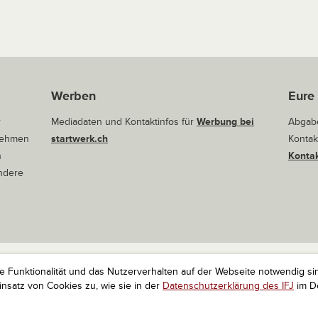
Werben
Eure
r
Mediadaten und Kontaktinfos für
Werbung bei
Abgabe
rnehmen
startwerk.ch
Kontak
n
Kontak
andere
ie Funktionalität und das Nutzerverhalten auf der Webseite notwendig si
r Startups. Alle Rechte vorbehalten.
Impressum
Kontakt
nach 
satz von Cookies zu, wie sie in der
Datenschutzerklärung des IFJ
im De