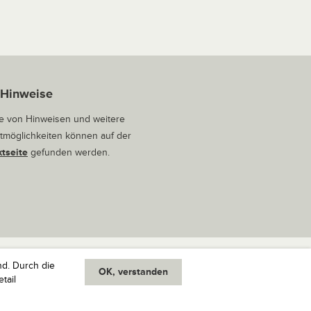
 Hinweise
 von Hinweisen und weitere
tmöglichkeiten können auf der
tseite
gefunden werden.
nd. Durch die
OK, verstanden
oben
tail