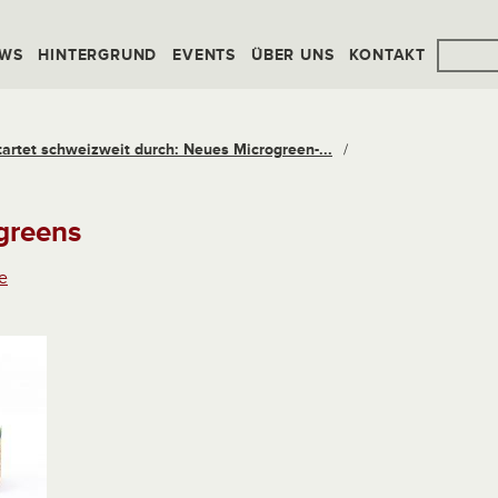
WS
HINTERGRUND
EVENTS
ÜBER UNS
KONTAKT
rtet schweizweit durch: Neues Microgreen-...
/
greens
e