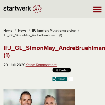
Home
/
News
/
IFJ lanciert Mutationsservice
/
IFJ_GL_SimonMay_AndreBruehlmann (1)
IFJ_GL_SimonMay_AndreBruehlma
(1)
20. Juli 2020
Keine Kommentare