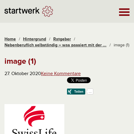
Home
/
Hintergrund
/
Ratgeber
/
Nebenberuflich selbständig – was passiert mit der ...
/
image (1)
image (1)
27. Oktober 2020
Keine Kommentare