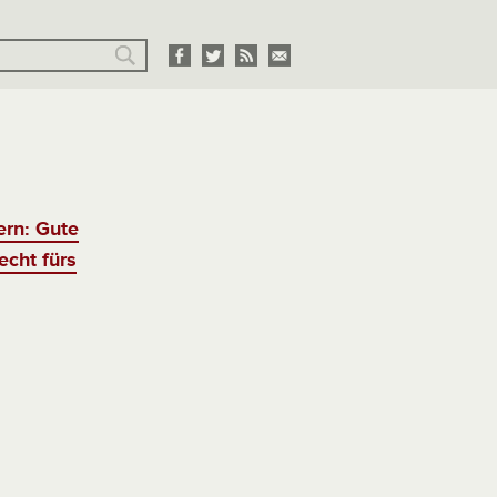
ern: Gute
echt fürs