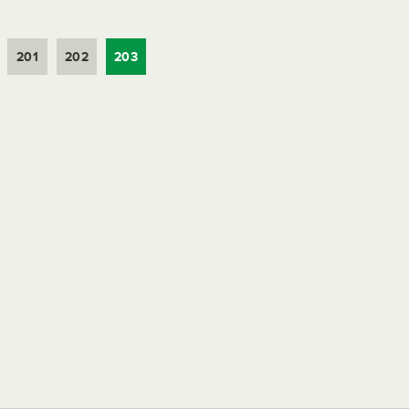
201
202
203