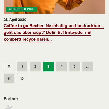
28. April 2020
Coffee-to-go-Becher: Nachhaltig und bedruckbar –
geht das überhaupt? Definitiv! Entweder mit
komplett recycelbaren...
«
1
2
3
4
5
...
»
14
Partner