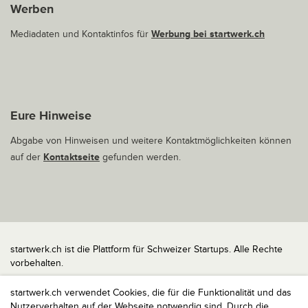
Werben
Mediadaten und Kontaktinfos für
Werbung bei startwerk.ch
Eure Hinweise
Abgabe von Hinweisen und weitere Kontaktmöglichkeiten können
auf der
Kontaktseite
gefunden werden.
startwerk.ch ist die Plattform für Schweizer Startups. Alle Rechte
vorbehalten.
Impressum
startwerk.ch verwendet Cookies, die für die Funktionalität und das
Kontakt
Nutzerverhalten auf der Webseite notwendig sind. Durch die