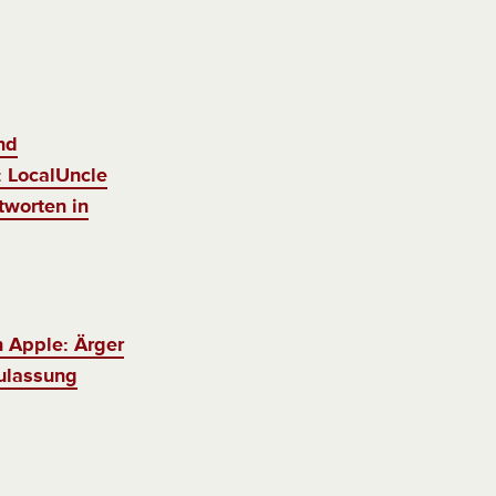
nd
: LocalUncle
ntworten in
 Apple: Ärger
ulassung