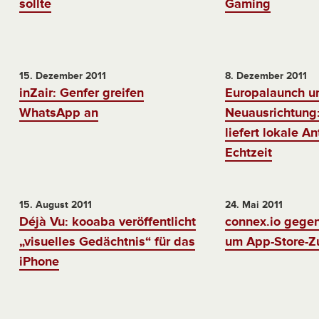
sollte
Gaming
15. Dezember 2011
8. Dezember 2011
inZair: Genfer greifen
Europalaunch u
WhatsApp an
Neuausrichtung
liefert lokale A
Echtzeit
15. August 2011
24. Mai 2011
Déjà Vu: kooaba veröffentlicht
connex.io gegen
„visuelles Gedächtnis“ für das
um App-Store-Z
iPhone