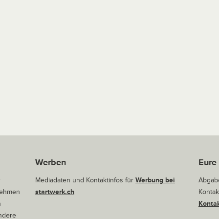
Werben
Eure
r
Mediadaten und Kontaktinfos für
Werbung bei
Abgabe
rnehmen
startwerk.ch
Kontak
n
Kontak
andere