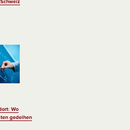
 Schweiz
dort: Wo
sten gedeihen