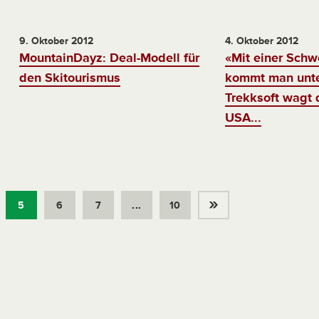
9. Oktober 2012
4. Oktober 2012
MountainDayz: Deal-Modell für
«Mit einer Schw
den Skitourismus
kommt man unte
Trekksoft wagt 
USA...
»
5
6
7
...
10