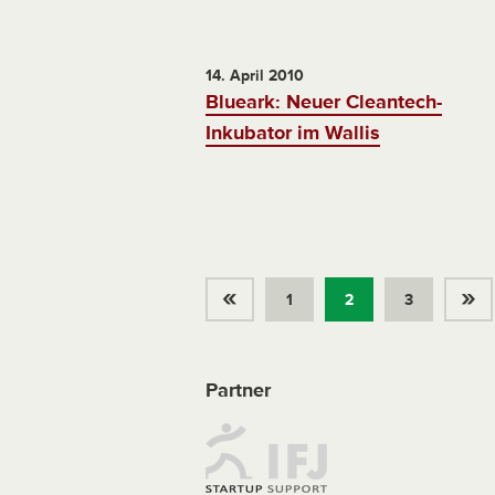
14. April 2010
Blueark: Neuer Cleantech-
Inkubator im Wallis
«
»
1
2
3
Partner