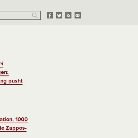
ei
en:
ng pusht
ation, 1000
ie Zappos-