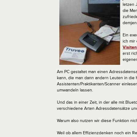
letzen 
die Men
zufried
demjeni
Ein exe
ich mir
Visite
erst ri
eigenen
Am PC gestaltet man einen Adressdatensat
kann, die man dann andern Leuten in die 
Assistenten/Praktikanten/Scanner einlese
umwandeln lassen.
Und das in einer Zeit, in der alle mit Blu
verschiedene Arten Adressdatensätze und 
Warum also nutzen wir diese Funktion nic
Weil ob allem Effizienzdenken noch ein Res