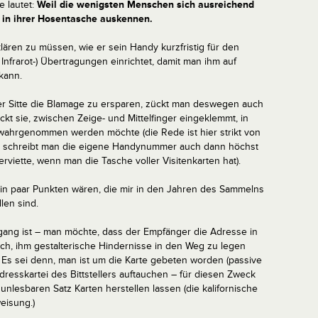
e lautet:
Weil die wenigsten Menschen sich ausreichend
 in ihrer Hosentasche auskennen.
klären zu müssen, wie er sein Handy kurzfristig für den
Infrarot-) Übertragungen einrichtet, damit man ihm auf
kann.
 Sitte die Blamage zu ersparen, zückt man deswegen auch
eckt sie, zwischen Zeige- und Mittelfinger eingeklemmt, in
wahrgenommen werden möchte (die Rede ist hier strikt von
all schreibt man die eigene Handynummer auch dann höchst
erviette, wenn man die Tasche voller Visitenkarten hat).
i ein paar Punkten wären, die mir in den Jahren des Sammelns
len sind.
rgang ist – man möchte, dass der Empfänger die Adresse in
sch, ihm gestalterische Hindernisse in den Weg zu legen
Es sei denn, man ist um die Karte gebeten worden (passive
resskartei des Bittstellers auftauchen – für diesen Zweck
unlesbaren Satz Karten herstellen lassen (die kalifornische
eisung.)