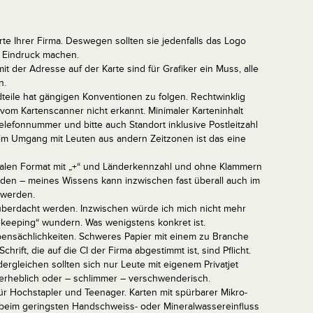
rte Ihrer Firma. Deswegen sollten sie jedenfalls das Logo
n Eindruck machen.
t der Adresse auf der Karte sind für Grafiker ein Muss, alle
n.
eile hat gängigen Konventionen zu folgen. Rechtwinklig
 vom Kartenscanner nicht erkannt. Minimaler Karteninhalt
elefonnummer und bitte auch Standort inklusive Postleitzahl
im Umgang mit Leuten aus andern Zeitzonen ist das eine
nalen Format mit „+“ und Länderkennzahl und ohne Klammern
rden – meines Wissens kann inzwischen fast überall auch im
 werden.
überdacht werden. Inzwischen würde ich mich nicht mehr
ekeeping“ wundern. Was wenigstens konkret ist.
ebensächlichkeiten. Schweres Papier mit einem zu Branche
ift, die auf die CI der Firma abgestimmt ist, sind Pflicht.
ergleichen sollten sich nur Leute mit eigenem Privatjet
überheblich oder – schlimmer – verschwenderisch.
für Hochstapler und Teenager. Karten mit spürbarer Mikro-
n beim geringsten Handschweiss- oder Mineralwassereinfluss