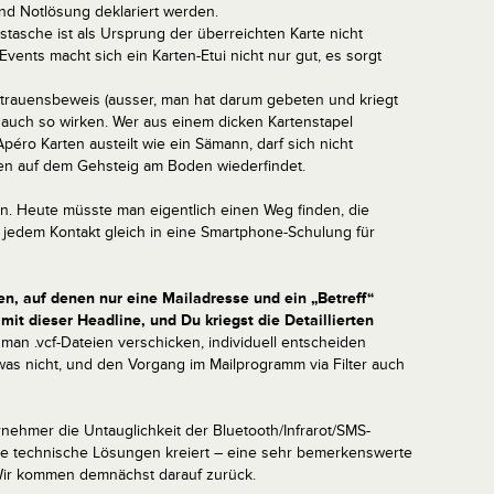
d Notlösung deklariert werden.
tasche ist als Ursprung der überreichten Karte nicht
vents macht sich ein Karten-Etui nicht nur gut, es sorgt
ertrauensbeweis (ausser, man hat darum gebeten und kriegt
e auch so wirken. Wer aus einem dicken Kartenstapel
ro Karten austeilt wie ein Sämann, darf sich nicht
en auf dem Gehsteig am Boden wiederfindet.
rn. Heute müsste man eigentlich einen Weg finden, die
 jedem Kontakt gleich in eine Smartphone-Schulung für
en, auf denen nur eine Mailadresse und ein „Betreff“
l mit dieser Headline, und Du kriegst die Detaillierten
 man .vcf-Dateien verschicken, individuell entscheiden
as nicht, und den Vorgang im Mailprogramm via Filter auch
ehmer die Untauglichkeit der Bluetooth/Infrarot/SMS-
ere technische Lösungen kreiert – eine sehr bemerkenswerte
ir kommen demnächst darauf zurück.