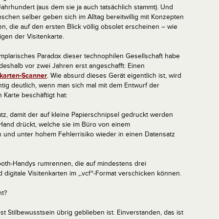
Jahrhundert (aus dem sie ja auch tatsächlich stammt). Und
schen selber geben sich im Alltag bereitwillig mit Konzepten
en, die auf den ersten Blick völlig obsolet erscheinen – wie
gen der Visitenkarte.
mplarisches Paradox dieser technophilen Gesellschaft habe
 deshalb vor zwei Jahren erst angeschafft: Einen
nkarten-Scanner
. Wie absurd dieses Gerät eigentlich ist, wird
chtig deutlich, wenn man sich mal mit dem Entwurf der
 Karte beschäftigt hat:
z, damit der auf kleine Papierschnipsel gedruckt werden
Hand drückt, welche sie im Büro von einem
n und unter hohem Fehlerrisiko wieder in einen Datensatz
etooth-Handys rumrennen, die auf mindestens drei
digitale Visitenkarten im „.vcf“-Format verschicken können.
ht?
t Stilbewusstsein übrig geblieben ist. Einverstanden, das ist