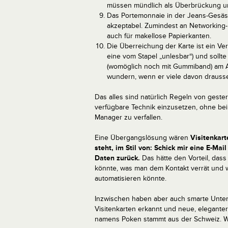
müssen mündlich als Überbrückung un
Das Portemonnaie in der Jeans-Gesäss
akzeptabel. Zumindest an Networking-E
auch für makellose Papierkanten.
Die Überreichung der Karte ist ein V
eine vom Stapel „unlesbar“) und sollt
(womöglich noch mit Gummiband) am Apé
wundern, wenn er viele davon drauss
Das alles sind natürlich Regeln von geste
verfügbare Technik einzusetzen, ohne bei
Manager zu verfallen.
Eine Übergangslösung wären
Visitenkart
steht, im Stil von: Schick mir eine E-Mai
Daten zurück.
Das hätte den Vorteil, dass
könnte, was man dem Kontakt verrät und w
automatisieren könnte.
Inzwischen haben aber auch smarte Untern
Visitenkarten erkannt und neue, elegant
namens Poken stammt aus der Schweiz. W