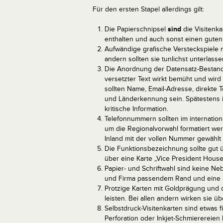
Für den ersten Stapel allerdings gilt:
Die Papierschnipsel
sind
die Visitenka
enthalten und auch sonst einen gute
Aufwändige grafische Versteckspiele mi
andern sollten sie tunlichst unterlasse
Die Anordnung der Datensatz-Bestandt
versetzter Text wirkt bemüht und wird
sollten Name, Email-Adresse, direkte T
und Länderkennung sein. Spätestens 
kritische Information.
Telefonnummern sollten im internatio
um die Regionalvorwahl formatiert we
Inland mit der vollen Nummer gewählt
Die Funktionsbezeichnung sollte gut 
über eine Karte „Vice President Hous
Papier- und Schriftwahl sind keine N
und Firma passendem Rand und eine Schr
Protzige Karten mit Goldprägung und d
leisten. Bei allen andern wirken sie 
Selbstdruck-Visitenkarten sind etwas 
Perforation oder Inkjet-Schmierereie