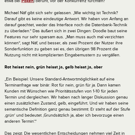
etwa bei
Poken
) beruht, vor der Konkurrenz fürchten?
Michael Näf gibt sich sehr gelassen. „Wie wichtig ist Technik?
Darauf gibt es keine eindeutige Antwort. Wir haben von Anfang an
darauf geachtet, weder das Interface noch die Datenbank-Technik
zu überladen.“ Das äußert sich in zwei Dingen: Doodle baut seine
Features nur sehr sparsam aus. „Man muss auch mal verzichten
können“, sagt Näf, und besser, als zwei Prozent der Nutzer ihre
Sonderfunktion zu geben sei es, den übrigen 98 Prozent die
Nutzung nicht mit komplizierten Eingabemustern zu vergällen.
Rot heisst nein, grün heisst ja, gelb heisst ja, aber
„Ein Beispiel: Unsere Standard-Antwortmöglichkeit auf eine
Terminanfrage war binär: Rot für nein, grün für ja. Dann kamen
Kunden mit Wünschen wie Prioritätsstufen von 1-10 für jeden
Termin und dergleichen. Wir haben nach langer Diskussion genau
einen zusätzlichen Zustand, gelb, eingeführt. Und wir haben seine
semantische Definition ganz genau bestimmt: Er steht auf der Stufe
‚grün‘ und bedeutet ‚Grundsätzlich ja, aber ich bevorzuge einen
anderen Termin‘.“
Das zeigt: Die wesentlichen Entscheidungen nehmen viel Zeit in