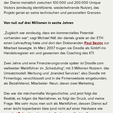
der Dienst monatlich zwischen 100.000 und 200.000 Unique
Visitors (eindeutig identifizierte, wiederkehrende Nutzer), das
Projekt geriet an seine technischen und personellen Grenzen.
Von null auf drei Millionen in sechs Jahren
„Zugleich war eindeutig, dass ein kommerzielles Potential
vorhanden war“, sagt Michael Näf, der damals grade an der ETH
einen Lehrauftrag hatte und dort den Doktoranden
Paul Sevinç
zur
Mitarbeit bewegte. Im März 2007 trugen sie Doodle als GmbH ins
Handelsregister ein und gewannen das Coaching des KTI.
Zwei Jahre und eine Finanzierungsrunde später ist Doodle.com
weltweiter Marktführer im „Scheduling“, mit 3 Millionen Nutzern. das
Umsatzmodell: Werbung und „branded Services“, also Doodle mit
Firmenlogo, verschlüsselt und in die Firmenwebsite eingebunden,
als Bezahldienst. Mitarbeiter: Neun, davon zwei Marketing.
Das war die märchenhafte Vorgeschichte, und jetzt folgt die
Realität, es folgen die Nachahmer, es folgt der Druck, und meine
Frage: Wie sehr muss man sich als Marktführer, dessen Dienst auf
einer leicht kopierbaren Idee (und nicht auf einer Hardware wie