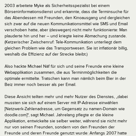
2003 arbeitete Myke als Sicherheitsspezialist bei einem
Börseninformationsdienst und erkannte, dass die Terminsuche für
das Abendessen mit Freunden, den Kinoausgang und dergleichen
sich zwar auf die neuen Kommunikationsmittel wie SMS und Email
verschoben hatte, aber (deswegen) nicht mehr funktionierte: Man
plauderte hin und her – und kriegte keine Abmachung zustande.
(Ketzerischer Zwischenruf: Tele-Kommunikation unterliegt dem
gleichen Problem wie das Transportwesen. Sie ist inflationär billig,
weshalb die Effizienz auf der Strecke bleibt.)
Also hackte Michael Näf für sich und seine Freunde eine kleine
Webapplikation zusammen, die aus Terminmöglichkeiten die
optimale ermittelte. Tratschen kann man nämlich beim Bier in der
Beiz immer noch besser als per Email.
Diese Ansicht teilten mehr und mehr Nutzer des Dienstes, „dabei
mussten sie sich auf einem Server mit IP-Adresse einwählen
[Netzwerk-Zahlenadresse, um Gegensatz zu namen-Domain wie
doodle.com]“, sagt Michael. Jahrelang pflegte er die kleine
Applikation, entwickelte sie selber weiter, während sie nicht mehr
nur von seinen Freunden, sondern von den Freunden der
Freunde und deren Freunde genutzt wurde: Anfangs 2007 hatte