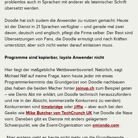
problemlos auch in Sprachen mit anderer als lateinischer Schrift
übersetzt werden.
Doodle hat sich zudem die Anwender zu nutzen gemacht: Heute
ist der Dienst in 21 Sprachen verfügbar – und gerade mal zwei
davon, deutsch und englisch, pflegt die Firma selber. Der Rest sind
Übersetzungen von Fans, die Doodle ermutigt und nach Kräften
unterstützt, aber sich nicht weiter darauf einlassen muss.
Programme sind kopierbar, loyale Anwender nicht
Hier liegt der maßgebliche Wettbewerbsvorteil. Natürlich, sagt
Michael Näf auf meine Frage, kann heute jeder mit etwas
Programmierkenntnis das Grundgerüst von Doodle nachbauen
(das haben die beiden Macher hinter
joinup.ch
zum Beispiel getan
– wie Denis Abt mir erklärt, um Doodle technisch herauszufordern
und nie in der Absicht, kommerzielle Konkurrenz zu werden).
Konkurrenten sind
timebridge
oder
jiffle
– aber auch bei den
Geeks wie
Mike Butcher von TechCrunch UK
hat Doodle die Nase
vorn. Daneben gibt es Dienste mit anders gelagertem
Schwerpunkt, wie die Event-Organisation von
amiando.com
.
„Aber erstens geht es heute nicht mehr um die Grundlegende