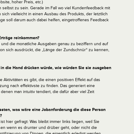
site, hoher Preis, etc.)
sich selbst zu sein. Gerade im Fall wo viel Kundenfeedback mit
ich vielleicht in einen Ausbau des Produkts, der letztlich
Frage soll darum auch dabei helfen, eingetroffenes Feedback
e Erträge reinkommen?
n und die monatliche Ausgaben genau zu beziffern und auf
on sich ausdrückt, die „Länge der Zundschnür“ zu kennen,
in die Hand drücken würde, wie würden Sie sie ausgeben
 Aktivitäten es gibt, die einen positiven Effekt auf das
ng nach effektivste zu finden. Das generiert eine
u denen man intuitiv tendiert, die dafür aber viel Zeit
ssten, was wäre eine Jobanforderung die diese Person
?
st hier gefragt: Was bleibt immer links liegen, weil Sie
sen wenn es drunter und drüber geht, oder nicht die
dentifizierung von Dingen, die eigentlich erledigt werden