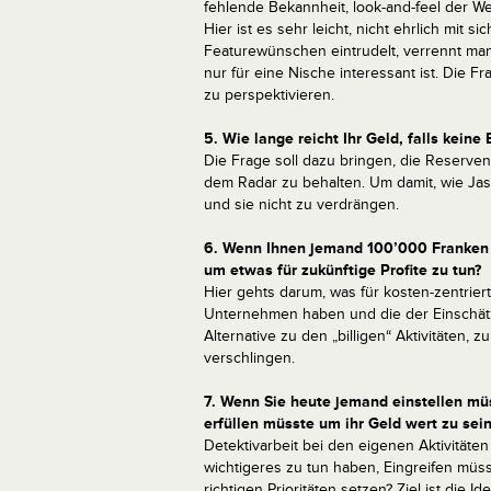
fehlende Bekannheit, look-and-feel der Web
Hier ist es sehr leicht, nicht ehrlich mit 
Featurewünschen eintrudelt, verrennt man s
nur für eine Nische interessant ist. Die 
zu perspektivieren.
5. Wie lange reicht Ihr Geld, falls kein
Die Frage soll dazu bringen, die Reserve
dem Radar zu behalten. Um damit, wie Jas
und sie nicht zu verdrängen.
6. Wenn Ihnen jemand 100’000 Franken 
um etwas für zukünftige Profite zu tun?
Hier gehts darum, was für kosten-zentrierte
Unternehmen haben und die der Einschätzu
Alternative zu den „billigen“ Aktivitäten, z
verschlingen.
7. Wenn Sie heute jemand einstellen mü
erfüllen müsste um ihr Geld wert zu sein
Detektivarbeit bei den eigenen Aktivitäten i
wichtigeres zu tun haben, Eingreifen müs
richtigen Prioritäten setzen? Ziel ist die I