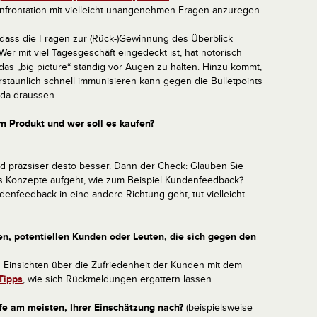
onfrontation mit vielleicht unangenehmen Fragen anzuregen.
, dass die Fragen zur (Rück-)Gewinnung des Überblick
Wer mit viel Tagesgeschäft eingedeckt ist, hat notorisch
 das „big picture“ ständig vor Augen zu halten. Hinzu kommt,
rstaunlich schnell immunisieren kann gegen die Bulletpoints
 da draussen.
em Produkt und wer soll es kaufen?
 und präzsiser desto besser. Dann der Check: Glauben Sie
as Konzepte aufgeht, wie zum Beispiel Kundenfeedback?
enfeedback in eine andere Richtung geht, tut vielleicht
, potentiellen Kunden oder Leuten, die sich gegen den
 Einsichten über die Zufriedenheit der Kunden mit dem
Tipps
, wie sich Rückmeldungen ergattern lassen.
fe am meisten, Ihrer Einschätzung nach?
(beispielsweise