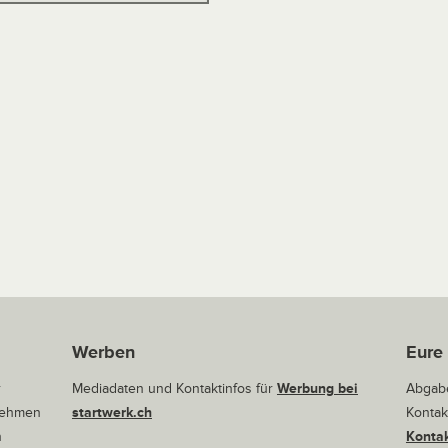
Werben
Eure
r
Mediadaten und Kontaktinfos für
Werbung bei
Abgabe
rnehmen
startwerk.ch
Kontak
n
Kontak