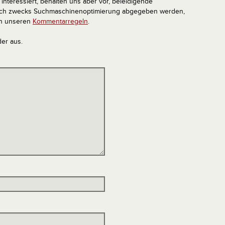
interessiert, behalten uns aber vor, beleidigende
tlich zwecks Suchmaschinenoptimierung abgegeben werden,
in unseren
Kommentarregeln
.
der aus.