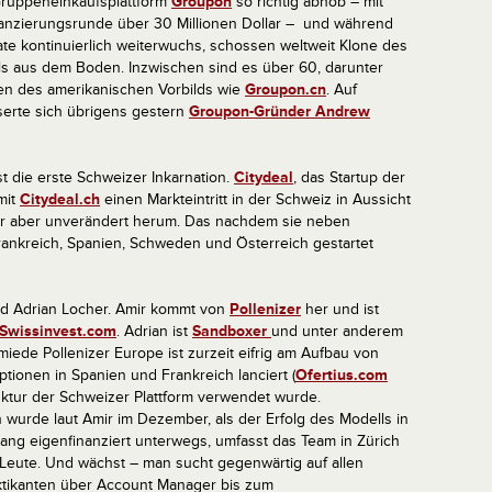
ruppeneinkaufsplattform
Groupon
so richtig abhob – mit
inanzierungsrunde über 30 Millionen Dollar – und während
ate kontinuierlich weiterwuchs, schossen weltweit Klone des
s aus dem Boden. Inzwischen sind es über 60, darunter
ien des amerikanischen Vorbilds wie
Groupon.cn
. Auf
erte sich übrigens gestern
Groupon-Gründer Andrew
st die erste Schweizer Inkarnation.
Citydeal
, das Startup der
mit
Citydeal.ch
einen Markteintritt in der Schweiz in Aussicht
her aber unverändert herum.
Das nachdem sie neben
Frankreich, Spanien, Schweden und Österreich gestartet
d Adrian Locher. Amir kommt von
Pollenizer
her und ist
Swissinvest.com
. Adrian ist
Sandboxer
und unter anderem
miede Pollenizer Europe ist zurzeit eifrig am Aufbau von
tionen in Spanien und Frankreich lanciert (
Ofertius.com
ruktur der Schweizer Plattform verwendet wurde.
rde laut Amir im Dezember, als der Erfolg des Modells in
ang eigenfinanziert unterwegs, umfasst das Team in Zürich
Leute. Und wächst – man sucht gegenwärtig auf allen
aktikanten über Account Manager bis zum