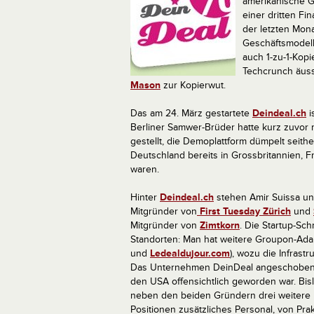
amerikanische G
einer dritten F
der letzten Mon
Geschäftsmodell
auch 1-zu-1-Kop
Techcrunch äuss
Mason
zur Kopierwut.
Das am 24. März gestartete
Deindeal.ch
i
Berliner Samwer-Brüder hatte kurz zuvor 
gestellt, die Demoplattform dümpelt seit
Deutschland bereits in Grossbritannien, 
waren.
Hinter
Deindeal.ch
stehen Amir Suissa un
Mitgründer von
First Tuesday Zürich
und
Mitgründer von
Zimtkorn
. Die Startup-Sch
Standorten: Man hat weitere Groupon-Adap
und
Ledealdujour.com
), wozu die Infrast
Das Unternehmen DeinDeal angeschoben wu
den USA offensichtlich geworden war. Bisl
neben den beiden Gründern drei weitere 
Positionen zusätzliches Personal, von Pr