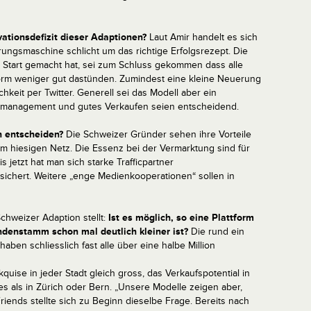
ationsdefizit dieser Adaptionen?
Laut Amir handelt es sich
rungsmaschine schlicht um das richtige Erfolgsrezept. Die
 Start gemacht hat, sei zum Schluss gekommen dass alle
rm weniger gut dastünden. Zumindest eine kleine Neuerung
hkeit per Twitter. Generell sei das Modell aber ein
msmanagement und gutes Verkaufen seien entscheidend.
h entscheiden?
Die Schweizer Gründer sehen ihre Vorteile
em hiesigen Netz. Die Essenz bei der Vermarktung sind für
s jetzt hat man sich starke Trafficpartner
esichert. Weitere „enge Medienkooperationen“ sollen in
Schweizer Adaption stellt:
Ist es möglich, so eine Plattform
ndenstamm schon mal deutlich kleiner ist?
Die rund ein
aben schliesslich fast alle über eine halbe Million
kquise in jeder Stadt gleich gross, das Verkaufspotential in
s als in Zürich oder Bern. „Unsere Modelle zeigen aber,
riends stellte sich zu Beginn dieselbe Frage. Bereits nach