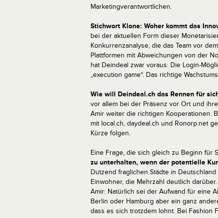
Marketingverantwortlichen.
Stichwort Klone: Woher kommt das Innov
bei der aktuellen Form dieser Monetarisie
Konkurrenzanalyse, die das Team vor dem
Plattformen mit Abweichungen von der No
hat Deindeal zwar voraus: Die Login-Möglic
„execution game“. Das richtige Wachstu
Wie will Deindeal.ch das Rennen für sic
vor allem bei der Präsenz vor Ort und ihr
Amir weiter die richtigen Kooperationen. Bi
mit local.ch, daydeal.ch und Ronorp.net g
Kürze folgen.
Eine Frage, die sich gleich zu Beginn für 
zu unterhalten, wenn der potentielle Ku
Dutzend fraglichen Städte in Deutschland h
Einwohner, die Mehrzahl deutlich darüber.
Amir: Natürlich sei der Aufwand für eine A
Berlin oder Hamburg aber ein ganz andere
dass es sich trotzdem lohnt. Bei Fashion F