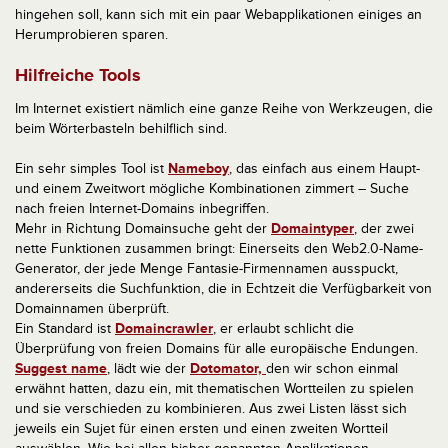
hingehen soll, kann sich mit ein paar Webapplikationen einiges an
Herumprobieren sparen.
Hilfreiche Tools
Im Internet existiert nämlich eine ganze Reihe von Werkzeugen, die
beim Wörterbasteln behilflich sind.
Ein sehr simples Tool ist
Nameboy
, das einfach aus einem Haupt-
und einem Zweitwort mögliche Kombinationen zimmert – Suche
nach freien Internet-Domains inbegriffen.
Mehr in Richtung Domainsuche geht der
Domaintyper
, der zwei
nette Funktionen zusammen bringt: Einerseits den Web2.0-Name-
Generator, der jede Menge Fantasie-Firmennamen ausspuckt,
andererseits die Suchfunktion, die in Echtzeit die Verfügbarkeit von
Domainnamen überprüft.
Ein Standard ist
Domaincrawler
, er erlaubt schlicht die
Überprüfung von freien Domains für alle europäische Endungen.
Suggest name
, lädt wie der
Dotomator,
den wir schon einmal
erwähnt hatten, dazu ein, mit thematischen Wortteilen zu spielen
und sie verschieden zu kombinieren. Aus zwei Listen lässt sich
jeweils ein Sujet für einen ersten und einen zweiten Wortteil