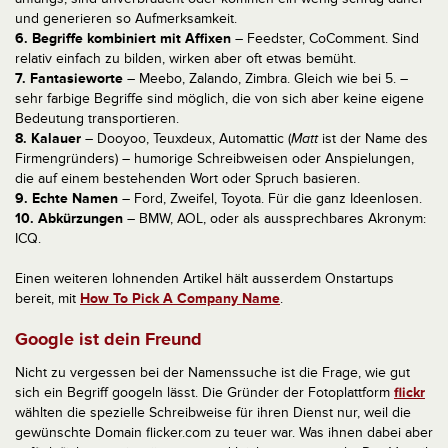
und generieren so Aufmerksamkeit.
6. Begriffe kombiniert mit Affixen
– Feedster, CoComment. Sind
relativ einfach zu bilden, wirken aber oft etwas bemüht.
7. Fantasieworte
– Meebo, Zalando, Zimbra. Gleich wie bei 5. –
sehr farbige Begriffe sind möglich, die von sich aber keine eigene
Bedeutung transportieren.
8. Kalauer
– Dooyoo, Teuxdeux, Automattic (
Matt
ist der Name des
Firmengründers) – humorige Schreibweisen oder Anspielungen,
die auf einem bestehenden Wort oder Spruch basieren.
9. Echte Namen
– Ford, Zweifel, Toyota. Für die ganz Ideenlosen.
10. Abkürzungen
– BMW, AOL, oder als aussprechbares Akronym:
ICQ.
Einen weiteren lohnenden Artikel hält ausserdem Onstartups
bereit, mit
How To Pick A Company Name
.
Google ist dein Freund
Nicht zu vergessen bei der Namenssuche ist die Frage, wie gut
sich ein Begriff googeln lässt. Die Gründer der Fotoplattform
flickr
wählten die spezielle Schreibweise für ihren Dienst nur, weil die
gewünschte Domain flicker.com zu teuer war. Was ihnen dabei aber