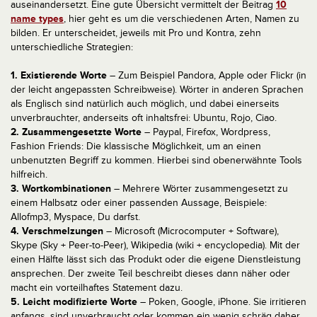
auseinandersetzt. Eine gute Übersicht vermittelt der Beitrag
10
name types
, hier geht es um die verschiedenen Arten, Namen zu
bilden. Er unterscheidet, jeweils mit Pro und Kontra, zehn
unterschiedliche Strategien:
1. Existierende Worte
– Zum Beispiel Pandora, Apple oder Flickr (in
der leicht angepassten Schreibweise). Wörter in anderen Sprachen
als Englisch sind natürlich auch möglich, und dabei einerseits
unverbrauchter, anderseits oft inhaltsfrei: Ubuntu, Rojo, Ciao.
2. Zusammengesetzte Worte
– Paypal, Firefox, Wordpress,
Fashion Friends: Die klassische Möglichkeit, um an einen
unbenutzten Begriff zu kommen. Hierbei sind obenerwähnte Tools
hilfreich.
3. Wortkombinationen
– Mehrere Wörter zusammengesetzt zu
einem Halbsatz oder einer passenden Aussage, Beispiele:
Allofmp3, Myspace, Du darfst.
4. Verschmelzungen
– Microsoft (Microcomputer + Software),
Skype (Sky + Peer-to-Peer), Wikipedia (wiki + encyclopedia). Mit der
einen Hälfte lässt sich das Produkt oder die eigene Dienstleistung
ansprechen. Der zweite Teil beschreibt dieses dann näher oder
macht ein vorteilhaftes Statement dazu.
5. Leicht modifizierte Worte
– Poken, Google, iPhone. Sie irritieren
anfangs, sind unverbraucht oder kommen ein wenig schräg daher