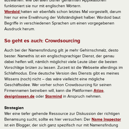
auswählen. Wie bei allen bisher genannten Applikationen
funktioniert sie nur mit englischen Wörtern.
Wordoid
hatten wir ebenfalls schon letztes Mal vorgestellt, darum
hier nur eine Erwähnung der Vollständigkeit halber. Wordoid baut
Begriffe in verschiedenen Sprachen um einen vorgegebenen
Ausdruck herum.
So geht es auch: Crowdsourcing
Auch bei der Namensfindung gilt: je mehr Gehirnschmalz, desto
bester. Namethis ist ein englischsprachiger Dienst, der genau
dabei helfen will, nämlich möglichst viele Leute über die besten
Vorschläge brüten zu lassen. Zurzeit ist die Webseite allerdings im
Schlafmodus. Eine deutsche Version des Diensts gibt es meines
Wissens (noch) nicht – das wäre vielleicht eine mögliche
Geschäftsidee. Wer vorher schon Crowdsourcing für seinen
Firmennamen betreiben will, kann die Plattformen
Atizo
,
designlassen.de
oder
Starmind
in Anspruch nehmen.
Strategien
Wer eine tiefer gehende Ressource zur Diskussion der richtigen
Benamsung sucht, sollte es hier versuchen: Der
Name Inspector
ist ein Blogger, der sich ganz spezifisch nur mit Namensfindung