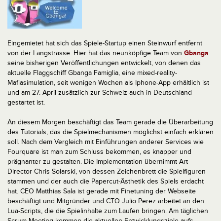
Eingemietet hat sich das Spiele-Startup einen Steinwurf entfernt
von der Langstrasse. Hier hat das neunköpfige Team von
Gbanga
seine bisherigen Veröffentlichungen entwickelt, von denen das
aktuelle Flaggschiff Gbanga Famiglia, eine mixed-reality-
Mafiasimulation, seit wenigen Wochen als Iphone-App erhältlich ist
und am 27. April zusätzlich zur Schweiz auch in Deutschland
gestartet ist.
An diesem Morgen beschäftigt das Team gerade die Überarbeitung
des Tutorials, das die Spielmechanismen möglichst einfach erklären
soll.
Nach dem Vergleich mit Einführungen anderer Services wie
Fourquare ist man zum Schluss bekommen, es knapper und
prägnanter zu gestalten. Die Implementation übernimmt Art
Director Chris Solarski, von dessen Zeichenbrett die Spielfiguren
stammen und der auch die Papercut-Ästhetik des Spiels erdacht
hat. CEO Matthias Sala ist gerade mit Finetuning der Webseite
beschäftigt und Mitgründer und CTO Julio Perez arbeitet an den
Lua-Scripts, die die Spielinhalte zum Laufen bringen. Am täglichen
Scrum-Meeting kommen die aktuellen Entwicklungsziele aufs