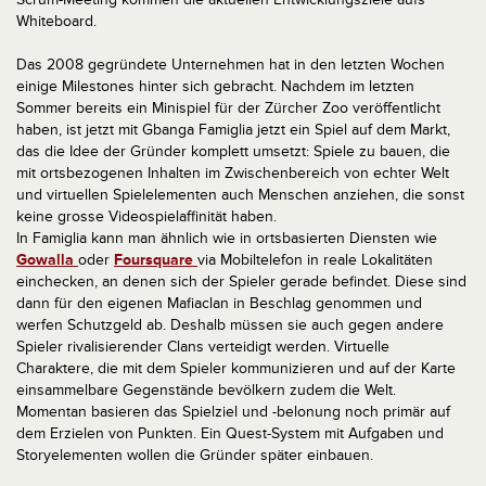
Whiteboard.
Das 2008 gegründete Unternehmen hat in den letzten Wochen
einige Milestones hinter sich gebracht. Nachdem im letzten
Sommer bereits ein Minispiel für der Zürcher Zoo veröffentlicht
haben, ist jetzt mit Gbanga Famiglia jetzt ein Spiel auf dem Markt,
das die Idee der Gründer komplett umsetzt: Spiele zu bauen, die
mit ortsbezogenen Inhalten im Zwischenbereich von echter Welt
und virtuellen Spielelementen auch Menschen anziehen, die sonst
keine grosse Videospielaffinität haben.
In Famiglia kann man ähnlich wie in ortsbasierten Diensten wie
Gowalla
oder
Foursquare
via Mobiltelefon in reale Lokalitäten
einchecken, an denen sich der Spieler gerade befindet. Diese sind
dann für den eigenen Mafiaclan in Beschlag genommen und
werfen Schutzgeld ab. Deshalb müssen sie auch gegen andere
Spieler rivalisierender Clans verteidigt werden. Virtuelle
Charaktere, die mit dem Spieler kommunizieren und auf der Karte
einsammelbare Gegenstände bevölkern zudem die Welt.
Momentan basieren das Spielziel und -belonung noch primär auf
dem Erzielen von Punkten. Ein Quest-System mit Aufgaben und
Storyelementen wollen die Gründer später einbauen.