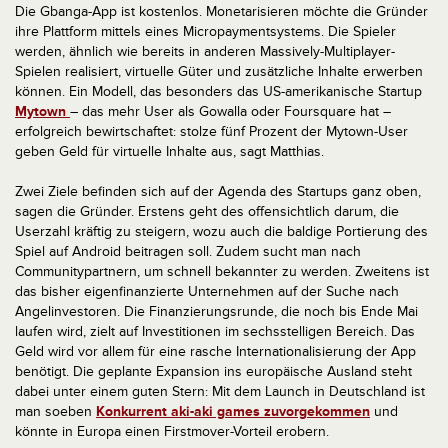
Die Gbanga-App ist kostenlos. Monetarisieren möchte die Gründer
ihre Plattform mittels eines Micropaymentsystems. Die Spieler
werden, ähnlich wie bereits in anderen Massively-Multiplayer-
Spielen realisiert, virtuelle Güter und zusätzliche Inhalte erwerben
können. Ein Modell, das besonders das US-amerikanische Startup
Mytown
– das mehr User als Gowalla oder Foursquare hat –
erfolgreich bewirtschaftet: stolze fünf Prozent der Mytown-User
geben Geld für virtuelle Inhalte aus, sagt Matthias.
Zwei Ziele befinden sich auf der Agenda des Startups ganz oben,
sagen die Gründer. Erstens geht des offensichtlich darum, die
Userzahl kräftig zu steigern, wozu auch die baldige Portierung des
Spiel auf Android beitragen soll. Zudem sucht man nach
Communitypartnern, um schnell bekannter zu werden. Zweitens ist
das bisher eigenfinanzierte Unternehmen auf der Suche nach
Angelinvestoren. Die Finanzierungsrunde, die noch bis Ende Mai
laufen wird, zielt auf Investitionen im sechsstelligen Bereich. Das
Geld wird vor allem für eine rasche Internationalisierung der App
benötigt. Die geplante Expansion ins europäische Ausland steht
dabei unter einem guten Stern: Mit dem Launch in Deutschland ist
man soeben
Konkurrent aki-aki games zuvorgekommen
und
könnte in Europa einen Firstmover-Vorteil erobern.