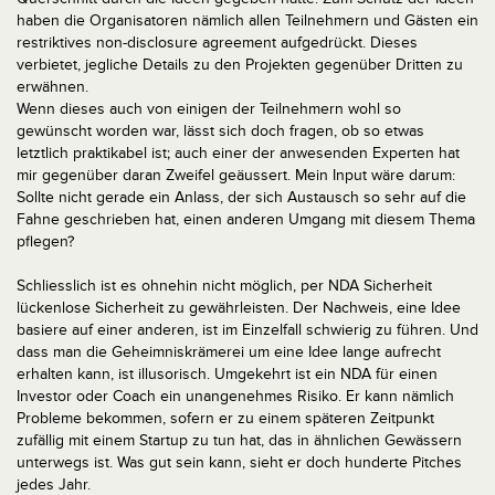
haben die Organisatoren nämlich allen Teilnehmern und Gästen ein
restriktives non-disclosure agreement aufgedrückt. Dieses
verbietet, jegliche Details zu den Projekten gegenüber Dritten zu
erwähnen.
Wenn dieses auch von einigen der Teilnehmern wohl so
gewünscht worden war, lässt sich doch fragen, ob so etwas
letztlich praktikabel ist; auch einer der anwesenden Experten hat
mir gegenüber daran Zweifel geäussert. Mein Input wäre darum:
Sollte nicht gerade ein Anlass, der sich Austausch so sehr auf die
Fahne geschrieben hat, einen anderen Umgang mit diesem Thema
pflegen?
Schliesslich ist es ohnehin nicht möglich, per NDA Sicherheit
lückenlose Sicherheit zu gewährleisten. Der Nachweis, eine Idee
basiere auf einer anderen, ist im Einzelfall schwierig zu führen. Und
dass man die Geheimniskrämerei um eine Idee lange aufrecht
erhalten kann, ist illusorisch. Umgekehrt ist ein NDA für einen
Investor oder Coach ein unangenehmes Risiko. Er kann nämlich
Probleme bekommen, sofern er zu einem späteren Zeitpunkt
zufällig mit einem Startup zu tun hat, das in ähnlichen Gewässern
unterwegs ist. Was gut sein kann, sieht er doch hunderte Pitches
jedes Jahr.