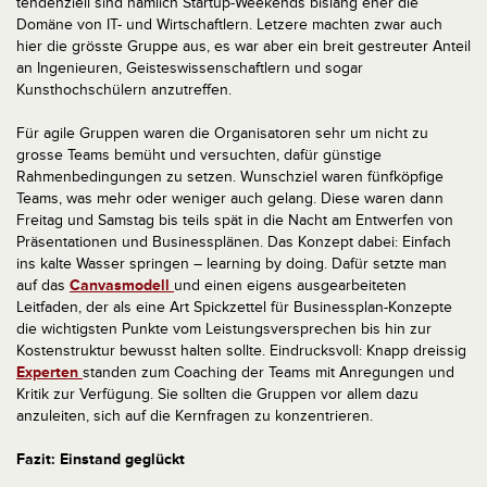
tendenziell sind nämlich Startup-Weekends bislang eher die
Domäne von IT- und Wirtschaftlern. Letzere machten zwar auch
hier die grösste Gruppe aus, es war aber ein breit gestreuter Anteil
an Ingenieuren, Geisteswissenschaftlern und sogar
Kunsthochschülern anzutreffen.
Für agile Gruppen waren die Organisatoren sehr um nicht zu
grosse Teams bemüht und versuchten, dafür günstige
Rahmenbedingungen zu setzen. Wunschziel waren fünfköpfige
Teams, was mehr oder weniger auch gelang. Diese waren dann
Freitag und Samstag bis teils spät in die Nacht am Entwerfen von
Präsentationen und Businessplänen. Das Konzept dabei: Einfach
ins kalte Wasser springen – learning by doing. Dafür setzte man
auf das
Canvasmodell
und einen eigens ausgearbeiteten
Leitfaden, der als eine Art Spickzettel für Businessplan-Konzepte
die wichtigsten Punkte vom Leistungsversprechen bis hin zur
Kostenstruktur bewusst halten sollte. Eindrucksvoll: Knapp dreissig
Experten
standen zum Coaching der Teams mit Anregungen und
Kritik zur Verfügung. Sie sollten die Gruppen vor allem dazu
anzuleiten, sich auf die Kernfragen zu konzentrieren.
Fazit: Einstand geglückt