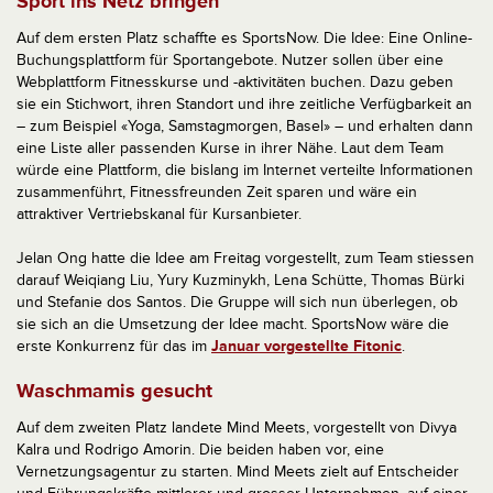
Sport ins Netz bringen
Auf dem ersten Platz schaffte es SportsNow. Die Idee: Eine Online-
Buchungsplattform für Sportangebote. Nutzer sollen über eine
Webplattform Fitnesskurse und -aktivitäten buchen. Dazu geben
sie ein Stichwort, ihren Standort und ihre zeitliche Verfügbarkeit an
– zum Beispiel «Yoga, Samstagmorgen, Basel» – und erhalten dann
eine Liste aller passenden Kurse in ihrer Nähe. Laut dem Team
würde eine Plattform, die bislang im Internet verteilte Informationen
zusammenführt, Fitnessfreunden Zeit sparen und wäre ein
attraktiver Vertriebskanal für Kursanbieter.
Jelan Ong hatte die Idee am Freitag vorgestellt, zum Team stiessen
darauf Weiqiang Liu, Yury Kuzminykh, Lena Schütte, Thomas Bürki
und Stefanie dos Santos. Die Gruppe will sich nun überlegen, ob
sie sich an die Umsetzung der Idee macht. SportsNow wäre die
erste Konkurrenz für das im
Januar vorgestellte Fitonic
.
Waschmamis gesucht
Auf dem zweiten Platz landete Mind Meets, vorgestellt von Divya
Kalra und Rodrigo Amorin. Die beiden haben vor, eine
Vernetzungsagentur zu starten. Mind Meets zielt auf Entscheider