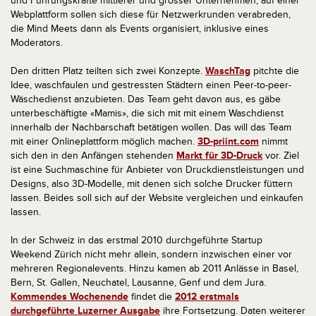
und Führungskräfte mittlerer und grosser Unternehmen, auf einer
Webplattform sollen sich diese für Netzwerkrunden verabreden,
die Mind Meets dann als Events organisiert, inklusive eines
Moderators.
Den dritten Platz teilten sich zwei Konzepte.
WaschTag
pitchte die
Idee, waschfaulen und gestressten Städtern einen Peer-to-peer-
Wäschedienst anzubieten. Das Team geht davon aus, es gäbe
unterbeschäftigte «Mamis», die sich mit mit einem Waschdienst
innerhalb der Nachbarschaft betätigen wollen. Das will das Team
mit einer Onlineplattform möglich machen.
3D-priint.com
nimmt
sich den in den Anfängen stehenden
Markt für 3D-Druck
vor. Ziel
ist eine Suchmaschine für Anbieter von Druckdienstleistungen und
Designs, also 3D-Modelle, mit denen sich solche Drucker füttern
lassen. Beides soll sich auf der Website vergleichen und einkaufen
lassen.
In der Schweiz in das erstmal 2010 durchgeführte Startup
Weekend Zürich nicht mehr allein, sondern inzwischen einer vor
mehreren Regionalevents. Hinzu kamen ab 2011 Anlässe in Basel,
Bern, St. Gallen, Neuchatel, Lausanne, Genf und dem Jura.
Kommendes Wochenende
findet die
2012 erstmals
durchgeführte Luzerner Ausgabe
ihre Fortsetzung. Daten weiterer