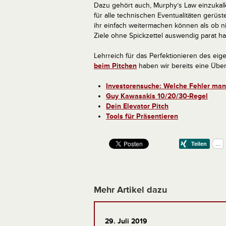
Dazu gehört auch, Murphy’s Law einzukalku
für alle technischen Eventualitäten gerüst
ihr einfach weitermachen können als ob 
Ziele ohne Spickzettel auswendig parat h
Lehrreich für das Perfektionieren des eig
beim Pitchen
haben wir bereits eine Über
Investorensuche: Welche Fehler ma
Guy Kawasakis 10/20/30-Regel
Dein Elevator Pitch
Tools für Präsentieren
Mehr Artikel dazu
29. Juli 2019