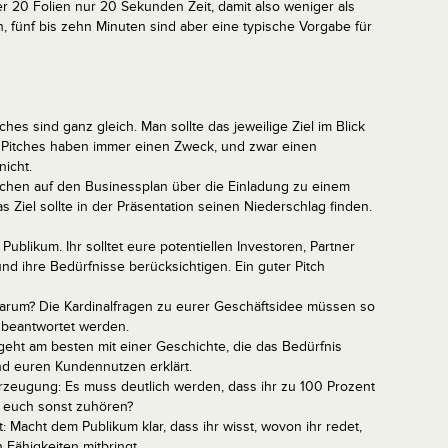
er 20 Folien nur 20 Sekunden Zeit, damit also weniger als
, fünf bis zehn Minuten sind aber eine typische Vorgabe für
hes sind ganz gleich. Man sollte das jeweilige Ziel im Blick
. Pitches haben immer einen Zweck, und zwar einen
nicht.
achen auf den Businessplan über die Einladung zu einem
 Ziel sollte in der Präsentation seinen Niederschlag finden.
ublikum. Ihr solltet eure potentiellen Investoren, Partner
d ihre Bedürfnisse berücksichtigen. Ein guter Pitch
 warum? Die Kardinalfragen zu eurer Geschäftsidee müssen so
h beantwortet werden.
eht am besten mit einer Geschichte, die das Bedürfnis
nd euren Kundennutzen erklärt.
rzeugung: Es muss deutlich werden, dass ihr zu 100 Prozent
n euch sonst zuhören?
: Macht dem Publikum klar, dass ihr wisst, wovon ihr redet,
Fähigkeiten mitbringt.