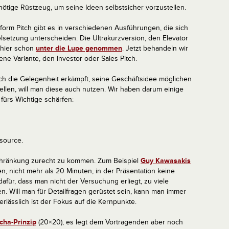
nötige Rüstzeug, um seine Ideen selbstsicher vorzustellen.
form Pitch gibt es in verschiedenen Ausführungen, die sich
lsetzung unterscheiden. Die Ultrakurzversion, den Elevator
 hier schon
unter die Lupe genommen
. Jetzt behandeln wir
ne Variante, den Investor oder Sales Pitch.
ch die Gelegenheit erkämpft, seine Geschäftsidee möglichen
ellen, will man diese auch nutzen. Wir haben darum einige
fürs Wichtige schärfen:
ssource.
schränkung zurecht zu kommen. Zum Beispiel
Guy Kawasakis
en, nicht mehr als 20 Minuten, in der Präsentation keine
afür, dass man nicht der Versuchung erliegt, zu viele
en. Will man für Detailfragen gerüstet sein, kann man immer
rlässlich ist der Fokus auf die Kernpunkte.
cha-Prinzip
(20×20), es legt dem Vortragenden aber noch