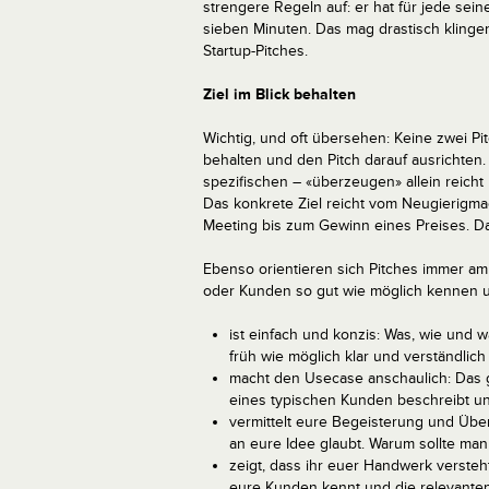
strengere Regeln auf: er hat für jede sein
sieben Minuten. Das mag drastisch klingen
Startup-Pitches.
Ziel im Blick behalten
Wichtig, und oft übersehen: Keine zwei Pitc
behalten und den Pitch darauf ausrichten
spezifischen – «überzeugen» allein reicht 
Das konkrete Ziel reicht vom Neugierigm
Meeting bis zum Gewinn eines Preises. Das
Ebenso orientieren sich Pitches immer am P
oder Kunden so gut wie möglich kennen un
ist einfach und konzis: Was, wie und
früh wie möglich klar und verständlic
macht den Usecase anschaulich: Das g
eines typischen Kunden beschreibt u
vermittelt eure Begeisterung und Übe
an eure Idee glaubt. Warum sollte ma
zeigt, dass ihr euer Handwerk versteht
eure Kunden kennt und die relevanten 