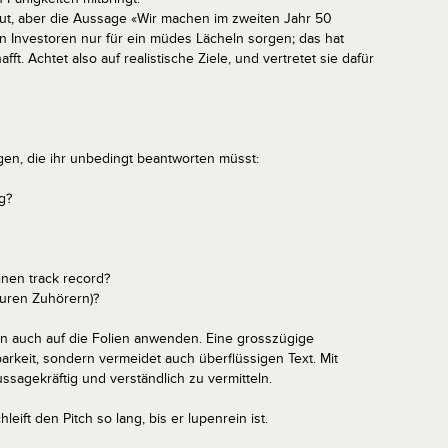
 gut, aber die Aussage «Wir machen im zweiten Jahr 50
n Investoren nur für ein müdes Lächeln sorgen; das hat
ft. Achtet also auf realistische Ziele, und vertretet sie dafür
agen, die ihr unbedingt beantworten müsst:
g?
inen track record?
uren Zuhörern)?
man auch auf die Folien anwenden. Eine grosszügige
barkeit, sondern vermeidet auch überflüssigen Text. Mit
aussagekräftig und verständlich zu vermitteln.
leift den Pitch so lang, bis er lupenrein ist.