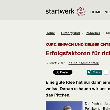
HOME
NE
Home
/
Hintergrund
/
Ratgeber
/
Ku
KURZ, EINFACH UND ZIELGERICHTE
Erfolgsfaktoren für ri
6. März 2012
Keine Kommentare
Eine gute Idee hat nur dann ein
weiss. Darum schauen wir uns ei
das Pitchen.
Der Pitch ist fü
Politiker ist. B