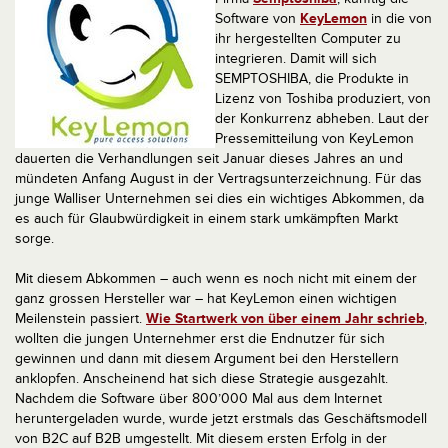
Software von
KeyLemon
in die von
ihr hergestellten Computer zu
integrieren. Damit will sich
SEMPTOSHIBA, die Produkte in
Lizenz von Toshiba produziert, von
der Konkurrenz abheben. Laut der
Pressemitteilung von KeyLemon
dauerten die Verhandlungen seit Januar dieses Jahres an und
mündeten Anfang August in der Vertragsunterzeichnung. Für das
junge Walliser Unternehmen sei dies ein wichtiges Abkommen, da
es auch für Glaubwürdigkeit in einem stark umkämpften Markt
sorge.
Mit diesem Abkommen – auch wenn es noch nicht mit einem der
ganz grossen Hersteller war – hat KeyLemon einen wichtigen
Meilenstein passiert.
Wie Startwerk von über einem Jahr schrieb
,
wollten die jungen Unternehmer erst die Endnutzer für sich
gewinnen und dann mit diesem Argument bei den Herstellern
anklopfen. Anscheinend hat sich diese Strategie ausgezahlt.
Nachdem die Software über 800’000 Mal aus dem Internet
heruntergeladen wurde, wurde jetzt erstmals das Geschäftsmodell
von B2C auf B2B umgestellt. Mit diesem ersten Erfolg in der