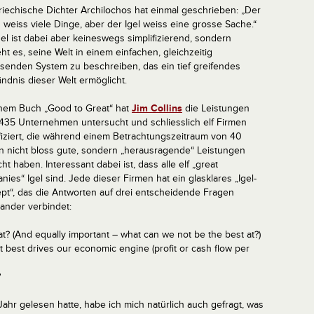
riechische Dichter Archilochos hat einmal geschrieben: „Der
 weiss viele Dinge, aber der Igel weiss eine grosse Sache.“
gel ist dabei aber keineswegs simplifizierend, sondern
ht es, seine Welt in einem einfachen, gleichzeitig
senden System zu beschreiben, das ein tief greifendes
ändnis dieser Welt ermöglicht.
inem Buch „Good to Great“ hat
Jim Collins
die Leistungen
’435 Unternehmen untersucht und schliesslich elf Firmen
ifiziert, die während einem Betrachtungszeitraum von 40
n nicht bloss gute, sondern „herausragende“ Leistungen
ht haben. Interessant dabei ist, dass alle elf „great
ies“ Igel sind. Jede dieser Firmen hat ein glasklares „Igel-
pt“, das die Antworten auf drei entscheidende Fragen
nander verbindet:
t? (And equally important – what can we not be the best at?)
 best drives our economic engine (profit or cash flow per
?
Jahr gelesen hatte, habe ich mich natürlich auch gefragt, was