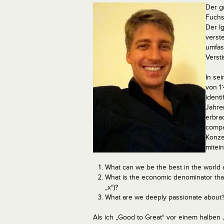
Der g
Fuchs
Der I
verste
umfas
Verst
In se
von 1
ident
Jahre
erbrac
compan
Konze
mitei
What can we be the best in the world a
What is the economic denominator that
„x“)?
What are we deeply passionate about
Als ich „Good to Great“ vor einem halben 