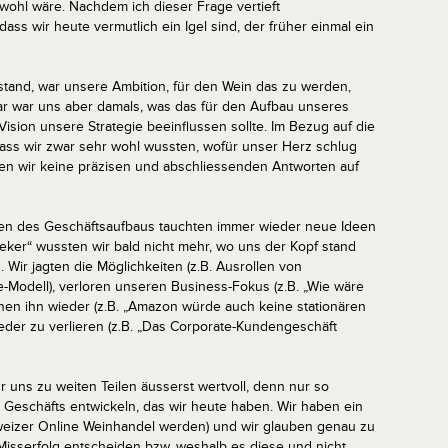
wohl wäre. Nachdem ich dieser Frage vertieft
ss wir heute vermutlich ein Igel sind, der früher einmal ein
stand, war unsere Ambition, für den Wein das zu werden,
lar war uns aber damals, was das für den Aufbau unseres
sion unsere Strategie beeinflussen sollte. Im Bezug auf die
ass wir zwar sehr wohl wussten, wofür unser Herz schlug
en wir keine präzisen und abschliessenden Antworten auf
naten des Geschäftsaufbaus tauchten immer wieder neue Ideen
eeker“ wussten wir bald nicht mehr, wo uns der Kopf stand
. Wir jagten die Möglichkeiten (z.B. Ausrollen von
-Modell), verloren unseren Business-Fokus (z.B. „Wie wäre
nen ihn wieder (z.B. „Amazon würde auch keine stationären
ieder zu verlieren (z.B. „Das Corporate-Kundengeschäft
 uns zu weiten Teilen äusserst wertvoll, denn nur so
 Geschäfts entwickeln, das wir heute haben. Wir haben ein
chweizer Online Weinhandel werden) und wir glauben genau zu
Misserfolg entscheiden bzw. weshalb es diese und nicht