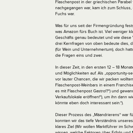
Flaschenpost in der griechischen Parabel 
nachgegangen war, kam ich zum Schluss, da
Fuchs war.
Was für uns seit der Firmengründung fest
was Amazon fürs Buch ist. Viel weniger k
Geschäfts genau bedeutet und wie diese Vi
drei Kernfragen von oben bedeute dies, d
(für Wein und Unternehmertum), doch hatt
die Fragen eins und zwei.
In dieser Zeit, in den ersten 12 – 18 Mo
und Möglichkeiten auf. Als „opportunity-s
vor lauter Chancen, die wir packen wollten
Flaschenpost-Weinbars in einem Franchise
es mit Flaschenpost Gastro!?“) und gewan
Verkaufslokale eröffnen!“), um ihn dann w
könnte eben doch interessant sein.“).
Dieser Prozess des „Mäandrierens“ war für
konnten wir das tiefe Verständnis unseres
klares Ziel (Wir wollen Marktführer im S
wissen, welche Faktoren über Erfolg und 