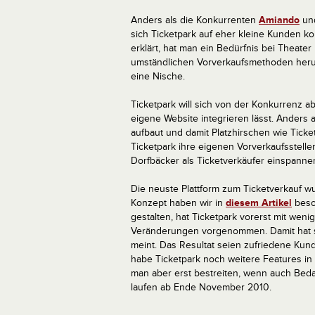
Anders als die Konkurrenten
Amiando
un
sich Ticketpark auf eher kleine Kunden k
erklärt, hat man ein Bedürfnis bei Theater 
umständlichen Vorverkaufsmethoden heru
eine Nische.
Ticketpark will sich von der Konkurrenz ab
eigene Website integrieren lässt. Anders a
aufbaut und damit Platzhirschen wie Tic
Ticketpark ihre eigenen Vorverkaufsstell
Dorfbäcker als Ticketverkäufer einspanne
Die neuste Plattform zum Ticketverkauf w
Konzept haben wir in
diesem Artikel
besch
gestalten, hat Ticketpark vorerst mit wen
Veränderungen vorgenommen. Damit hat sic
meint. Das Resultat seien zufriedene K
habe Ticketpark noch weitere Features in 
man aber erst bestreiten, wenn auch Bedar
laufen ab Ende November 2010.