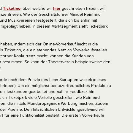
d
Ticketino
, über welche wir
hier
geschrieben haben, will
onzentrieren. Wie der Geschäftsführer Manuel Reinhard
und Musikvereinen festgestellt, die sich bis anhin mit
mgeplagt haben. In diesem Marktsegment sieht Ticketpark
heben, indem sich der Online-Vorverkauf leicht in die
ls Ticketino, die ein stehendes Netz an Vorverkaufsstellen
ketcorner Konkurrenz macht, können die Kunden von
en bestimmen. So kann der Theaterverein beispielsweise den
n.
urde nach dem Prinzip des Lean Startup entwickelt (dieses
rieben). Um ein möglichst benutzerfreundliches Produkt zu
igen Testkunden gearbeitet und auf ihr Feedback hin
h Ticketpark viele Vorteile geschaffen, wie Reinhard
unden, die mittels Mundpropaganda Werbung machen. Zudem
der Pipeline. Den tatsächlichen Entwicklungsaufwand will
f für eine Funktionalität besteht. Die ersten Vorverkäufe