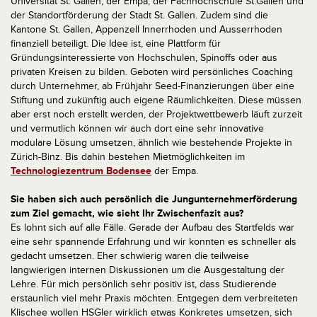
Universität St. Gallen, der Empa, der Fachhochschule St.Gallen und
der Standortförderung der Stadt St. Gallen. Zudem sind die
Kantone St. Gallen, Appenzell Innerrhoden und Ausserrhoden
finanziell beteiligt. Die Idee ist, eine Plattform für
Gründungsinteressierte von Hochschulen, Spinoffs oder aus
privaten Kreisen zu bilden. Geboten wird persönliches Coaching
durch Unternehmer, ab Frühjahr Seed-Finanzierungen über eine
Stiftung und zukünftig auch eigene Räumlichkeiten. Diese müssen
aber erst noch erstellt werden, der Projektwettbewerb läuft zurzeit
und vermutlich können wir auch dort eine sehr innovative
modulare Lösung umsetzen, ähnlich wie bestehende Projekte in
Zürich-Binz. Bis dahin bestehen Mietmöglichkeiten im
Technologiezentrum Bodensee
der Empa.
Sie haben sich auch persönlich die Jungunternehmerförderung
zum Ziel gemacht, wie sieht Ihr Zwischenfazit aus?
Es lohnt sich auf alle Fälle. Gerade der Aufbau des Startfelds war
eine sehr spannende Erfahrung und wir konnten es schneller als
gedacht umsetzen. Eher schwierig waren die teilweise
langwierigen internen Diskussionen um die Ausgestaltung der
Lehre. Für mich persönlich sehr positiv ist, dass Studierende
erstaunlich viel mehr Praxis möchten. Entgegen dem verbreiteten
Klischee wollen HSGler wirklich etwas Konkretes umsetzen, sich