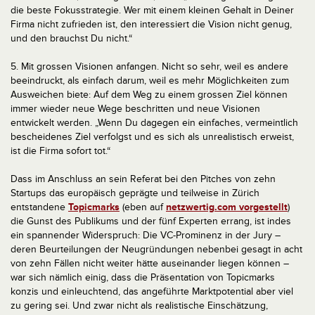
die beste Fokusstrategie. Wer mit einem kleinen Gehalt in Deiner
Firma nicht zufrieden ist, den interessiert die Vision nicht genug,
und den brauchst Du nicht.“
5. Mit grossen Visionen anfangen. Nicht so sehr, weil es andere
beeindruckt, als einfach darum, weil es mehr Möglichkeiten zum
Ausweichen biete: Auf dem Weg zu einem grossen Ziel können
immer wieder neue Wege beschritten und neue Visionen
entwickelt werden. „Wenn Du dagegen ein einfaches, vermeintlich
bescheidenes Ziel verfolgst und es sich als unrealistisch erweist,
ist die Firma sofort tot.“
Dass im Anschluss an sein Referat bei den Pitches von zehn
Startups das europäisch geprägte und teilweise in Zürich
entstandene
Topicmarks
(eben auf
netzwertig.com vorgestellt
)
die Gunst des Publikums und der fünf Experten errang, ist indes
ein spannender Widerspruch: Die VC-Prominenz in der Jury –
deren Beurteilungen der Neugründungen nebenbei gesagt in acht
von zehn Fällen nicht weiter hätte auseinander liegen können –
war sich nämlich einig, dass die Präsentation von Topicmarks
konzis und einleuchtend, das angeführte Marktpotential aber viel
zu gering sei. Und zwar nicht als realistische Einschätzung,