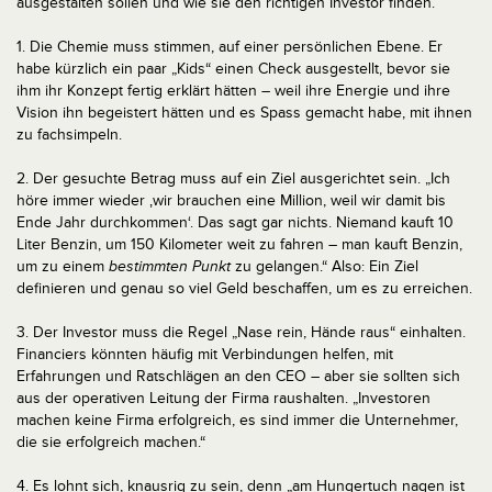
ausgestalten sollen und wie sie den richtigen Investor finden.
1. Die Chemie muss stimmen, auf einer persönlichen Ebene. Er
habe kürzlich ein paar „Kids“ einen Check ausgestellt, bevor sie
ihm ihr Konzept fertig erklärt hätten – weil ihre Energie und ihre
Vision ihn begeistert hätten und es Spass gemacht habe, mit ihnen
zu fachsimpeln.
2. Der gesuchte Betrag muss auf ein Ziel ausgerichtet sein. „Ich
höre immer wieder ‚wir brauchen eine Million, weil wir damit bis
Ende Jahr durchkommen‘. Das sagt gar nichts. Niemand kauft 10
Liter Benzin, um 150 Kilometer weit zu fahren – man kauft Benzin,
um zu einem
bestimmten Punkt
zu gelangen.“ Also: Ein Ziel
definieren und genau so viel Geld beschaffen, um es zu erreichen.
3. Der Investor muss die Regel „Nase rein, Hände raus“ einhalten.
Financiers könnten häufig mit Verbindungen helfen, mit
Erfahrungen und Ratschlägen an den CEO – aber sie sollten sich
aus der operativen Leitung der Firma raushalten. „Investoren
machen keine Firma erfolgreich, es sind immer die Unternehmer,
die sie erfolgreich machen.“
4. Es lohnt sich, knausrig zu sein, denn „am Hungertuch nagen ist