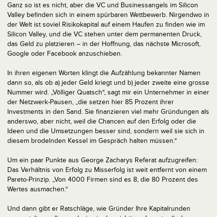
Ganz so ist es nicht, aber die VC und Businessangels im Silicon
Valley befinden sich in einem spürbaren Wettbewerb. Nirgendwo in
der Welt ist soviel Risikokapital auf einem Haufen zu finden wie im
Silicon Valley, und die VC stehen unter dem permanenten Druck,
das Geld zu platzieren – in der Hoffnung, das nächste Microsoft,
Google oder Facebook anzuschieben.
In ihren eigenen Worten klingt die Aufzählung bekannter Namen
dann so, als ob a) jeder Geld kriegt und b) jeder zweite eine grosse
Nummer wird. „Völliger Quatsch“, sagt mir ein Unternehmer in einer
der Netzwerk-Pausen, „die setzen hier 85 Prozent ihrer
Investments in den Sand. Sie finanzieren viel mehr Gründungen als
anderswo, aber nicht, weil die Chancen auf den Erfolg oder die
Ideen und die Umsetzungen besser sind, sondern weil sie sich in
diesem brodelnden Kessel im Gespräch halten müssen.“
Um ein paar Punkte aus George Zacharys Referat aufzugreifen:
Das Verhältnis von Erfolg zu Misserfolg ist weit entfernt von einem
Pareto-Prinzip. „Von 4000 Firmen sind es 8, die 80 Prozent des
Wertes ausmachen.“
Und dann gibt er Ratschläge, wie Gründer Ihre Kapitalrunden