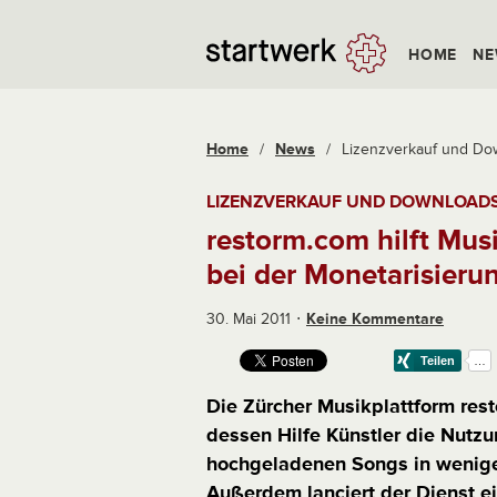
HOME
NE
Home
/
News
/
Lizenzverkauf und Down
LIZENZVERKAUF UND DOWNLOAD
restorm.com hilft Mus
bei der Monetarisieru
30. Mai 2011
Keine Kommentare
Die Zürcher Musikplattform rest
dessen Hilfe Künstler die Nutzu
hochgeladenen Songs in wenige
Außerdem lanciert der Dienst 