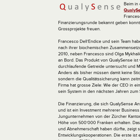
Beim in 
QualyS
Francesc
Finanzierungsrunde bekannt geben konnte
Grossprojekte freuen.
Francesco Dell’Endice und sein Team habe
nach ihrer biochemischen Zusammensetzu
2010, neben Francesco sind Olga Mykhailov
an Bord. Das Produkt von QualySense ist v
durchlaufende Getreide untersucht und Me
Anders als bisher müssen damit keine St
sondern die Qualitätssicherung kann zeit
Firma hat grosse Ziele: Wie der CEO in ei
sein System in den nächsten Jahren zum 
Die Finanzierung, die sich QualySense An
und ist ein Investment mehrerer Busines
Jungunternehmen von der Zürcher Kantona
Höhe von 500’000 Franken erhalten. Dass 
und Abnehmerschaft haben dürfte, zeigt 
Entwicklungskooperationen. Die erste ist e