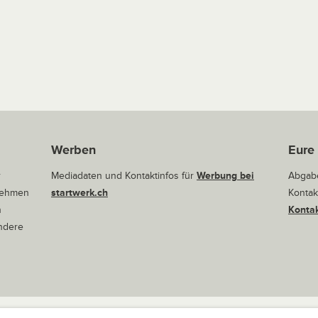
Werben
Eure
r
Mediadaten und Kontaktinfos für
Werbung bei
Abgabe
rnehmen
startwerk.ch
Kontak
n
Kontak
andere