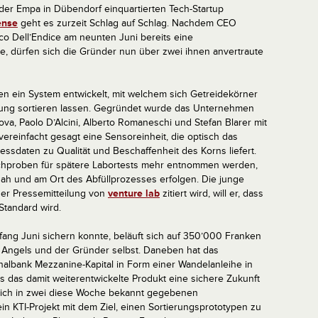
der Empa in Dübendorf einquartierten Tech-Startup
ense
geht es zurzeit Schlag auf Schlag. Nachdem CEO
o Dell’Endice am neunten Juni bereits eine
, dürfen sich die Gründer nun über zwei ihnen anvertraute
n ein System entwickelt, mit welchem sich Getreidekörner
ng sortieren lassen. Gegründet wurde das Unternehmen
a, Paolo D’Alcini, Alberto Romaneschi und Stefan Blarer mit
ereinfacht gesagt eine Sensoreinheit, die optisch das
ssdaten zu Qualität und Beschaffenheit des Korns liefert.
ichproben für spätere Labortests mehr entnommen werden,
nah und am Ort des Abfüllprozesses erfolgen. Die junge
ner Pressemitteilung von
venture lab
zitiert wird, will er, dass
Standard wird.
fang Juni sichern konnte, beläuft sich auf 350’000 Franken
s Angels und der Gründer selbst. Daneben hat das
lbank Mezzanine-Kapital in Form einer Wandelanleihe in
das damit weiterentwickelte Produkt eine sichere Zukunft
sich in zwei diese Woche bekannt gegebenen
in KTI-Projekt mit dem Ziel, einen Sortierungsprototypen zu