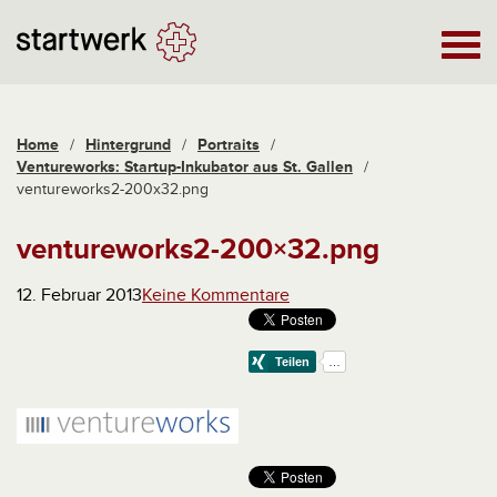
Home
/
Hintergrund
/
Portraits
/
Ventureworks: Startup-Inkubator aus St. Gallen
/
ventureworks2-200x32.png
ventureworks2-200×32.png
12. Februar 2013
Keine Kommentare