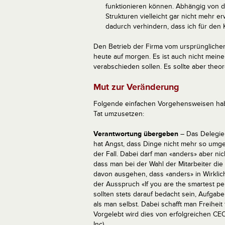
funktionieren können. Abhängig von d
Strukturen vielleicht gar nicht mehr e
dadurch verhindern, dass ich für den 
Den Betrieb der Firma vom ursprünglichen
heute auf morgen. Es ist auch nicht meine
verabschieden sollen. Es sollte aber theor
Mut zur Veränderung
Folgende einfachen Vorgehensweisen habe
Tat umzusetzen:
Verantwortung übergeben
– Das Delegie
hat Angst, dass Dinge nicht mehr so umges
der Fall. Dabei darf man «anders» aber ni
dass man bei der Wahl der Mitarbeiter die
davon ausgehen, dass «anders» in Wirklich
der Ausspruch «If you are the smartest p
sollten stets darauf bedacht sein, Aufga
als man selbst. Dabei schafft man Freihei
Vorgelebt wird dies von erfolgreichen CE
Inc).