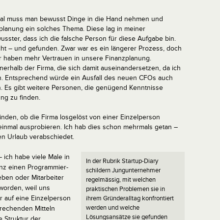
l muss man bewusst Dinge in die Hand nehmen und
zplanung ein solches Thema. Diese lag in meiner
sster, dass ich die falsche Person für diese Aufgabe bin.
ht – und gefunden. Zwar war es ein längerer Prozess, doch
Wir haben mehr Vertrauen in unsere Finanzplanung.
nerhalb der Firma, die sich damit auseinandersetzen, da ich
 bin. Entsprechend würde ein Ausfall des neuen CFOs auch
. Es gibt weitere Personen, die genügend Kenntnisse
ng zu finden.
den, ob die Firma losgelöst von einer Einzelperson
einmal ausprobieren. Ich hab dies schon mehrmals getan –
en Urlaub verabschiedet.
 ich habe viele Male in
In der Rubrik Startup-Diary
anz einen Programmier-
schildern Jungunternehmer
ben oder Mitarbeiter
regelmässig, mit welchen
worden, weil uns
praktischen Problemen sie in
 auf eine Einzelperson
ihrem Gründeralltag konfrontiert
werden und welche
prechenden Mitteln
Lösungsansätze sie gefunden
e Struktur der