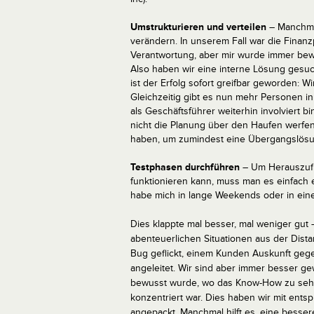
Umstrukturieren und verteilen
– Manchma
verändern. In unserem Fall war die Finan
Verantwortung, aber mir wurde immer bewu
Also haben wir eine interne Lösung gesuc
ist der Erfolg sofort greifbar geworden: 
Gleichzeitig gibt es nun mehr Personen in
als Geschäftsführer weiterhin involviert
nicht die Planung über den Haufen werfen
haben, um zumindest eine Übergangslösu
Testphasen durchführen
– Um Herauszufin
funktionieren kann, muss man es einfach 
habe mich in lange Weekends oder in ein
Dies klappte mal besser, mal weniger gut –
abenteuerlichen Situationen aus der Dist
Bug geflickt, einem Kunden Auskunft gege
angeleitet. Wir sind aber immer besser ge
bewusst wurde, wo das Know-How zu sehr
konzentriert war. Dies haben wir mit ents
angepackt. Manchmal hilft es, eine besser