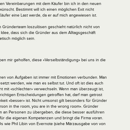
en Vereinbarungen mit dem Käufer bin ich in den neuen
rwünscht. Bestimmt will ich einen möglichen Exit nicht
Käufer eine Last werde, da er auf mich angewiesen ist.
 Gründerteam loszulösen geschieht natürlich nicht von
 Idee, dass sich die Gründer aus dem Alltagsgeschäft
etisch möglich sein.
n mir geholfen, diese «Verselbständigung» bei uns in die
ren von Aufgaben ist immer mit Emotionen verbunden. Man
etzt werden, wie man es selbst tut. Und oft ist dies auch
cht mit «schlechter» verwechseln. Wenn man überzeugt ist,
 richtigen Entscheidungen getroffen hat, darf man getrost
keit «besser» ist. Nicht umsonst gilt besonders für Gründer
erson in the room, you are in the wrong room». Gründer
ben an Personen zu übergeben, die diese besser ausführen
t für die eigenen Kompetenzen und bringt die Firma voran.
Os wie Phil Libin von Evernote (siehe Märzausgabe von von