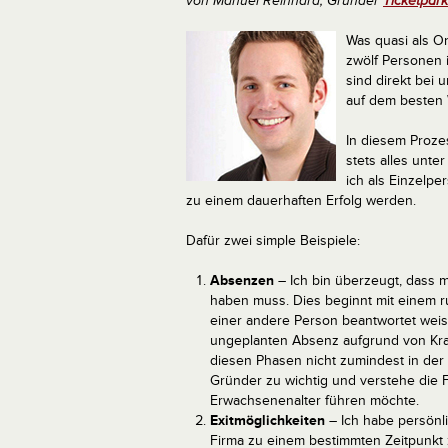
von Manuel Reinhard, Gründer
Ticketpark
Was quasi als O
zwölf Personen 
sind direkt bei 
auf dem besten 
In diesem Prozes
stets alles unte
ich als Einzelpe
zu einem dauerhaften Erfolg werden.
Dafür zwei simple Beispiele:
Absenzen
– Ich bin überzeugt, dass 
haben muss. Dies beginnt mit einem 
einer andere Person beantwortet weiss
ungeplanten Absenz aufgrund von Kra
diesen Phasen nicht zumindest in der 
Gründer zu wichtig und verstehe die F
Erwachsenenalter führen möchte.
Exitmöglichkeiten
– Ich habe persönli
Firma zu einem bestimmten Zeitpunkt