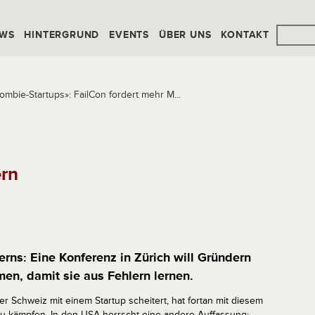
WS
HINTERGRUND
EVENTS
ÜBER UNS
KONTAKT
mbie-Startups»: FailCon fordert mehr M...
rn
erns: Eine Konferenz in Zürich will Gründern
en, damit sie aus Fehlern lernen.
er Schweiz mit einem Startup scheitert, hat fortan mit diesem
zu kämpfen. In den USA herrscht eine andere Auffassung: