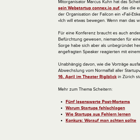
Mitorganisator Marcus Kuhn hat das Schei
sein Webstartup connex.io auf
, das die 
der Organisation der Failcon ein «Fail-Et
«Ich will etwas bewegen. Wenn man das wi
Für eine Konferenz braucht es auch and
Befürchtung gewesen, niemanden für eine
Sorge habe sich aber als unbegründet hera
angefragten Speaker reagierten mit einem 
Unabhängig davon, wie die Vorträge ausfal
Abwechslung vom Normalfall aller Startup
16. April im Theater Rigiblick
in Zürich sta
Mehr zum Thema Scheitern:
Fünf lesenswerte Post-Mortems
Warum Startups fehlschlagen
Wie Startups aus Fehlern lernen
Konkurs: Worauf man achten sollte