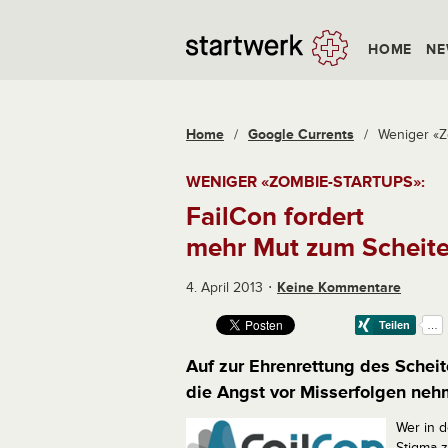
HOME
NE
Home
/
Google Currents
/
Weniger «Zo
WENIGER «ZOMBIE-STARTUPS»:
FailCon fordert
mehr Mut zum Scheite
4. April 2013
Keine Kommentare
Auf zur Ehrenrettung des Scheit
die Angst vor Misserfolgen nehm
Wer in d
Stigma 