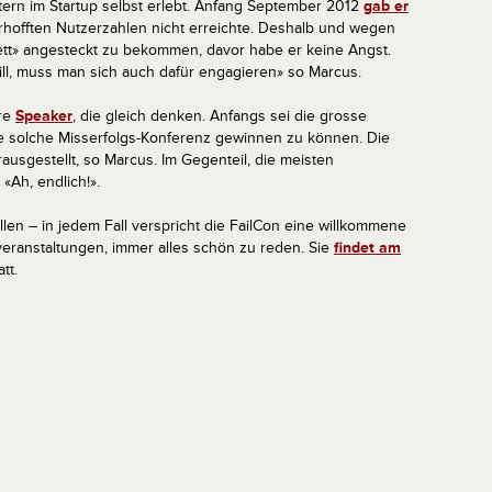
tern im Startup selbst erlebt. Anfang September 2012
gab er
erhofften Nutzerzahlen nicht erreichte. Deshalb und wegen
ikett» angesteckt zu bekommen, davor habe er keine Angst.
ll, muss man sich auch dafür engagieren» so Marcus.
ere
Speaker
, die gleich denken. Anfangs sei die grosse
 solche Misserfolgs-Konferenz gewinnen zu können. Die
usgestellt, so Marcus. Im Gegenteil, die meisten
«Ah, endlich!».
len – in jedem Fall verspricht die FailCon eine willkommene
veranstaltungen, immer alles schön zu reden. Sie
findet am
tt.