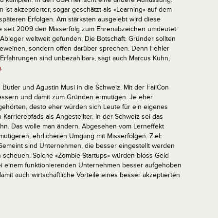
n ist akzeptierter, sogar geschätzt als «Learning» auf dem
späteren Erfolgen. Am stärksten ausgelebt wird diese
ie seit 2009 den Misserfolg zum Ehrenabzeichen umdeutet.
Ableger weltweit gefunden. Die Botschaft: Gründer sollten
 beweinen, sondern offen darüber sprechen. Denn Fehler
 Erfahrungen sind unbezahlbar», sagt auch Marcus Kuhn,
n
.
Butler und Agustin Musi in die Schweiz. Mit der FailCon
bessern und damit zum Gründen ermutigen. Je eher
ehörten, desto eher würden sich Leute für ein eigenes
 Karrierepfads als Angestellter. In der Schweiz sei das
uhn. Das wolle man ändern. Abgesehen vom Lerneffekt
mutigeren, ehrlicheren Umgang mit Misserfolgen. Ziel:
. Gemeint sind Unternehmen, die besser eingestellt werden
n scheuen. Solche «Zombie-Startups» würden bloss Geld
bei einem funktionierenden Unternehmen besser aufgehoben
mit auch wirtschaftliche Vorteile eines besser akzeptierten