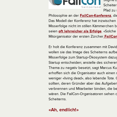
Scheiter
Pfad zu 
Philosophie an der
FailCon-Konferenz
, d
Das Modell der Konferenz hat inzwischen 
Misserfolge nicht im stillen Kämmerchen
seien
oft lehrreicher als Erfolge
. «Solche
Mitorganisator der ersten Zürcher
FailCo
Er holt die Konferenz zusammen mit David 
wollen sie das Image des Scheiterns auf
Misserfolge zum Startup-Ökosystem dazug
Startup entscheiden; anstelle des sicheren
Thema zu negativ besetzt, sagt Marcus K
erhoffen sich die Organisator auch einen 
weniger «living dead», also lebende Tote
sollten, deren Gründer aber das Aufgebe
verbrennen und Mitarbeiter binden, die 
wären. Die FailCon-Organisatoren sehen da
Scheiterns.
«Ah, endlich!»