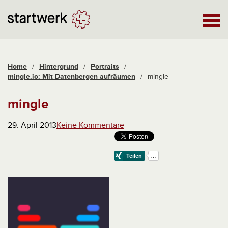
Home
/
Hintergrund
/
Portraits
/
mingle.io: Mit Datenbergen aufräumen
/
mingle
mingle
29. April 2013
Keine Kommentare