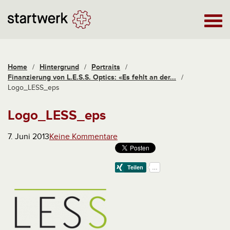
Home
/
Hintergrund
/
Portraits
/
Finanzierung von L.E.S.S. Optics: «Es fehlt an der...
/
Logo_LESS_eps
Logo_LESS_eps
7. Juni 2013
Keine Kommentare