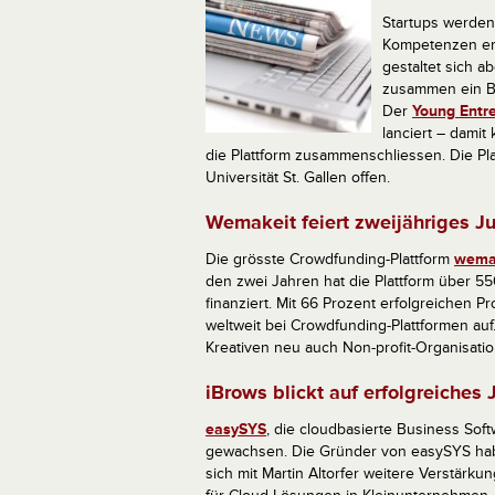
Startups werden
Kompetenzen er
gestaltet sich a
zusammen ein Bu
Der
Young Entr
lanciert – dami
die Plattform zusammenschliessen. Die Pl
Universität St. Gallen offen.
Wemakeit feiert zweijähriges J
Die grösste Crowdfunding-Plattform
wema
den zwei Jahren hat die Plattform über 55
finanziert. Mit 66 Prozent erfolgreichen 
weltweit bei Crowdfunding-Plattformen a
Kreativen neu auch Non-profit-Organisation
iBrows blickt auf erfolgreiches 
easySYS
, die cloudbasierte Business Soft
gewachsen. Die Gründer von easySYS ha
sich mit Martin Altorfer weitere Verstärku