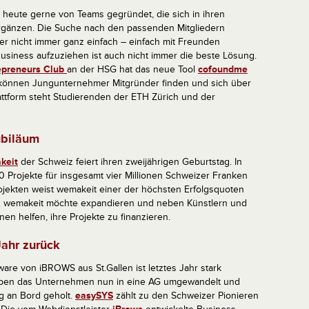
 heute gerne von Teams gegründet, die sich in ihren
gänzen. Die Suche nach den passenden Mitgliedern
ber nicht immer ganz einfach – einfach mit Freunden
siness aufzuziehen ist auch nicht immer die beste Lösung.
epreneurs Club
an der HSG hat das neue Tool
cofoundme
t können Jungunternehmer Mitgründer finden und sich über
attform steht Studierenden der ETH Zürich und der
ubiläum
keit
der Schweiz feiert ihren zweijährigen Geburtstag. In
0 Projekte für insgesamt vier Millionen Schweizer Franken
Projekten weist wemakeit einer der höchsten Erfolgsquoten
uf. wemakeit möchte expandieren und neben Künstlern und
en helfen, ihre Projekte zu finanzieren.
Jahr zurück
ware von iBROWS aus St.Gallen ist letztes Jahr stark
ben das Unternehmen nun in eine AG umgewandelt und
ng an Bord geholt.
easySYS
zählt zu den Schweizer Pionieren