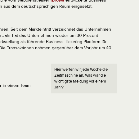
 Die vom Webdienstleister
iBrows
entwickelte Business
n aus dem deutschsprachigen Raum eingesetzt.
hren. Seit dem Markteintritt verzeichnet das Unternehmen
en Jahr hat das Unternehmen wieder um 30 Prozent
rkstellung als führende Business Ticketing Plattform für
. Die Transaktionen nahmen gegenüber dem Vorjahr um 40
Hier werfen wir jede Woche die
Zeitmaschine an: Was war die
wichtigste Meldung vor einem
er in einem Team
Jahr?