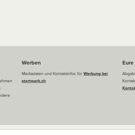
Werben
Eure
r
Mediadaten und Kontaktinfos für
Werbung bei
Abgabe
rnehmen
startwerk.ch
Kontak
n
Kontak
andere