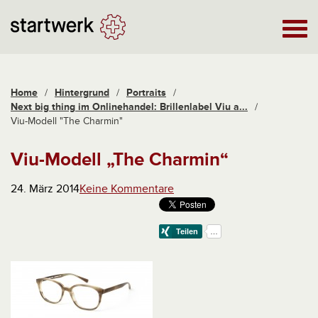
Home
/
Hintergrund
/
Portraits
/
Next big thing im Onlinehandel: Brillenlabel Viu a...
/
Viu-Modell "The Charmin"
Viu-Modell „The Charmin“
24. März 2014
Keine Kommentare