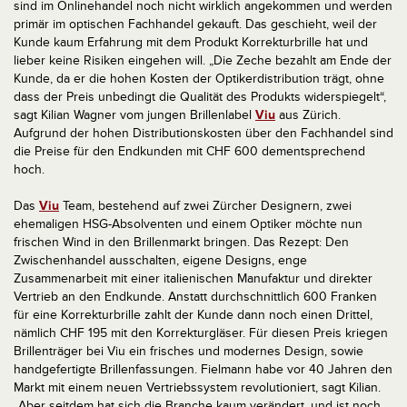
sind im Onlinehandel noch nicht wirklich angekommen und werden
primär im optischen Fachhandel gekauft. Das geschieht, weil der
Kunde kaum Erfahrung mit dem Produkt Korrekturbrille hat und
lieber keine Risiken eingehen will. „Die Zeche bezahlt am Ende der
Kunde, da er die hohen Kosten der Optikerdistribution trägt, ohne
dass der Preis unbedingt die Qualität des Produkts widerspiegelt“,
sagt Kilian Wagner vom jungen Brillenlabel
Viu
aus Zürich.
Aufgrund der hohen Distributionskosten über den Fachhandel sind
die Preise für den Endkunden mit CHF 600 dementsprechend
hoch.
Das
Viu
Team, bestehend auf zwei Zürcher Designern, zwei
ehemaligen HSG-Absolventen und einem Optiker möchte nun
frischen Wind in den Brillenmarkt bringen. Das Rezept: Den
Zwischenhandel ausschalten, eigene Designs, enge
Zusammenarbeit mit einer italienischen Manufaktur und direkter
Vertrieb an den Endkunde. Anstatt durchschnittlich 600 Franken
für eine Korrekturbrille zahlt der Kunde dann noch einen Drittel,
nämlich CHF 195 mit den Korrekturgläser. Für diesen Preis kriegen
Brillenträger bei Viu ein frisches und modernes Design, sowie
handgefertigte Brillenfassungen. Fielmann habe vor 40 Jahren den
Markt mit einem neuen Vertriebssystem revolutioniert, sagt Kilian.
„Aber seitdem hat sich die Branche kaum verändert, und ist noch