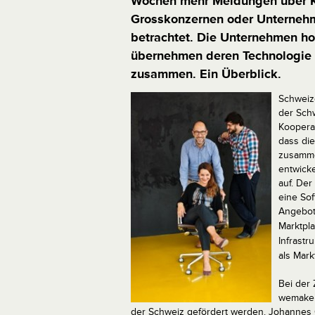
Wochen mehr Meldungen über K
Grosskonzernen oder Unternehm
betrachtet. Die Unternehmen ho
übernehmen deren Technologie 
zusammen. Ein Überblick.
Schweiz
der Sch
Koopera
dass di
zusamme
entwick
auf. De
eine Sof
Angebot
Marktpla
Infrastr
als Mark
Bei der
wemakeit
der Schweiz gefördert werden. Johannes G