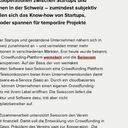
ooperationen zwischen Startups und
en in der Schweiz – zumindest subjektiv
len sich das Know-how von Startups,
oder spannen für temporäre Projekte
er Startups und gestandene Unternehmen nähern sich in
weiz zunehmend an – und vermelden immer mehr
tionen in verschiedenen Märkten. Erst heute wurde bekannt,
e Crowdfunding-Plattform
wemakeit
und die
Swisscom
nspannen. Auf der Basis der von wemakeit
elten Software baut Swisscom eine Crowdfunding Plattform
r Telekomkonzern bietet ihren Unternehmenskunden damit
tware-as-a-Service (Saas) an. Durch ein cloudbasiertes
 können Unternehmen einen eigenen Crowdfunding-
tz mit ihrem Label eröffnen. Die
Swisscom liefert die
uktur und Software dazu, tritt aber nicht
tplatzbetreiber auf.
 Zusammenarbeit unterstützt Swisscom den Verein
 finanziell. Damit soll die Entwicklung von Crowdfunding in
ees, Präsident des Vereins sagt zur Kooperation: „Die