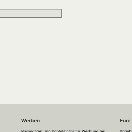
Werben
Eure
r
Mediadaten und Kontaktinfos für
Werbung bei
Abgabe