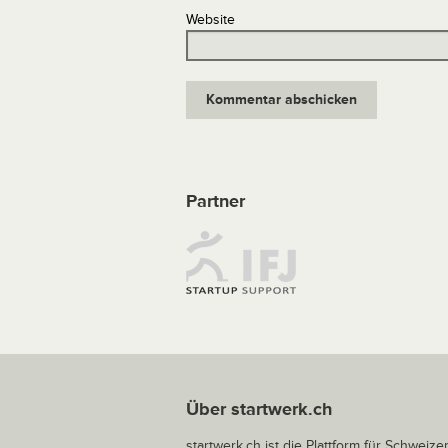
Website
Partner
Über startwerk.ch
startwerk.ch ist die Plattform für Schweize