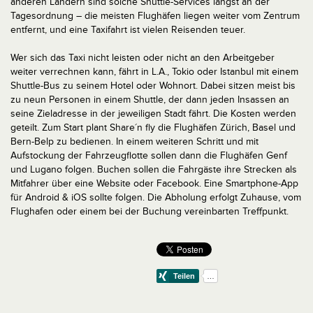
anderen Ländern sind solche Shuttle-Services längst an der
Tagesordnung – die meisten Flughäfen liegen weiter vom Zentrum
entfernt, und eine Taxifahrt ist vielen Reisenden teuer.
Wer sich das Taxi nicht leisten oder nicht an den Arbeitgeber
weiter verrechnen kann, fährt in L.A., Tokio oder Istanbul mit einem
Shuttle-Bus zu seinem Hotel oder Wohnort. Dabei sitzen meist bis
zu neun Personen in einem Shuttle, der dann jeden Insassen an
seine Zieladresse in der jeweiligen Stadt fährt. Die Kosten werden
geteilt. Zum Start plant Share´n fly die Flughäfen Zürich, Basel und
Bern-Belp zu bedienen. In einem weiteren Schritt und mit
Aufstockung der Fahrzeugflotte sollen dann die Flughäfen Genf
und Lugano folgen. Buchen sollen die Fahrgäste ihre Strecken als
Mitfahrer über eine Website oder Facebook. Eine Smartphone-App
für Android & iOS sollte folgen. Die Abholung erfolgt Zuhause, vom
Flughafen oder einem bei der Buchung vereinbarten Treffpunkt.