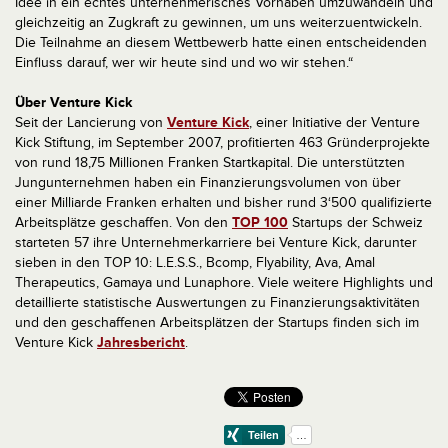
Idee in ein echtes unternehmerisches Vorhaben umzuwandeln und
gleichzeitig an Zugkraft zu gewinnen, um uns weiterzuentwickeln.
Die Teilnahme an diesem Wettbewerb hatte einen entscheidenden
Einfluss darauf, wer wir heute sind und wo wir stehen.“
Über Venture Kick
Seit der Lancierung von
Venture Kick
, einer Initiative der Venture
Kick Stiftung, im September 2007, profitierten 463 Gründerprojekte
von rund 18,75 Millionen Franken Startkapital. Die unterstützten
Jungunternehmen haben ein Finanzierungsvolumen von über
einer Milliarde Franken erhalten und bisher rund 3‘500 qualifizierte
Arbeitsplätze geschaffen. Von den
TOP 100
Startups der Schweiz
starteten 57 ihre Unternehmerkarriere bei Venture Kick, darunter
sieben in den TOP 10: L.E.S.S., Bcomp, Flyability, Ava, Amal
Therapeutics, Gamaya und Lunaphore. Viele weitere Highlights und
detaillierte statistische Auswertungen zu Finanzierungsaktivitäten
und den geschaffenen Arbeitsplätzen der Startups finden sich im
Venture Kick
Jahresbericht
.