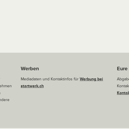
Werben
Eure
r
Mediadaten und Kontaktinfos für
Werbung bei
Abgabe
rnehmen
startwerk.ch
Kontak
n
Kontak
andere