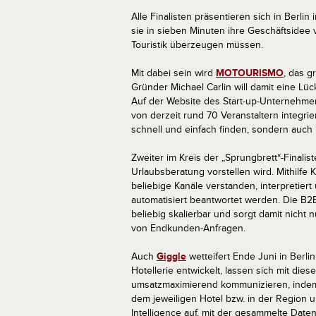
Alle Finalisten präsentieren sich in Berl
sie in sieben Minuten ihre Geschäftsidee 
Touristik überzeugen müssen.
Mit dabei sein wird
MOTOURISMO
, das g
Gründer Michael Carlin will damit eine Lü
Auf der Website des Start-up-Unternehme
von derzeit rund 70 Veranstaltern integrie
schnell und einfach finden, sondern auch
Zweiter im Kreis der „Sprungbrett“-Finalist
Urlaubsberatung vorstellen wird. Mithilfe
beliebige Kanäle verstanden, interpretiert
automatisiert beantwortet werden. Die B2
beliebig skalierbar und sorgt damit nicht 
von Endkunden-Anfragen.
Auch
Giggle
wetteifert Ende Juni in Berli
Hotellerie entwickelt, lassen sich mit die
umsatzmaximierend kommunizieren, indem d
dem jeweiligen Hotel bzw. in der Region 
Intelligence auf, mit der gesammelte Dat