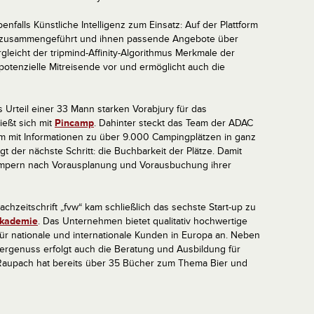
nfalls Künstliche Intelligenz zum Einsatz: Auf der Plattform
 zusammengeführt und ihnen passende Angebote über
ergleicht der tripmind-Affinity-Algorithmus Merkmale der
 potenzielle Mitreisende vor und ermöglicht auch die
as Urteil einer 33 Mann starken Vorabjury für das
ießt sich mit
Pincamp
. Dahinter steckt das Team der ADAC
rm mit Informationen zu über 9.000 Campingplätzen in ganz
t der nächste Schritt: die Buchbarkeit der Plätze. Damit
mpern nach Vorausplanung und Vorausbuchung ihrer
chzeitschrift „fvw“ kam schließlich das sechste Start-up zu
Akademie
. Das Unternehmen bietet qualitativ hochwertige
 für nationale und internationale Kunden in Europa an. Neben
rgenuss erfolgt auch die Beratung und Ausbildung für
aupach hat bereits über 35 Bücher zum Thema Bier und