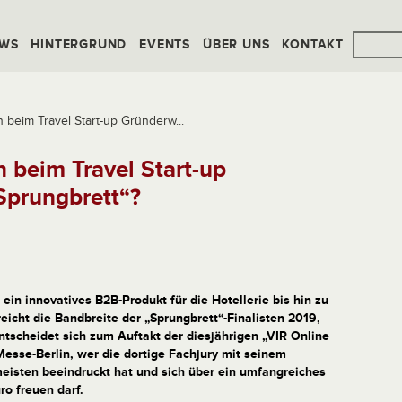
WS
HINTERGRUND
EVENTS
ÜBER UNS
KONTAKT
beim Travel Start-up Gründerw...
 beim Travel Start-up
prungbrett“?
 ein innovatives B2B-Produkt für die Hotellerie bis hin zu
reicht die Bandbreite der „Sprungbrett“-Finalisten 2019,
entscheidet sich zum Auftakt der diesjährigen „VIR Online
esse-Berlin, wer die dortige Fachjury mit seinem
isten beeindruckt hat und sich über ein umfangreiches
o freuen darf.