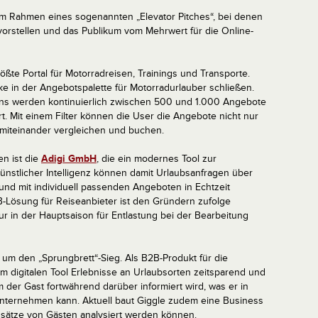
in im Rahmen eines sogenannten „Elevator Pitches“, bei denen
vorstellen und das Publikum vom Mehrwert für die Online-
rößte Portal für Motorradreisen, Trainings und Transporte.
cke in der Angebotspalette für Motorradurlauber schließen.
ns werden kontinuierlich zwischen 500 und 1.000 Angebote
rt. Mit einem Filter können die User die Angebote nicht nur
 miteinander vergleichen und buchen.
en ist die
Adigi GmbH
, die ein modernes Tool zur
 Künstlicher Intelligenz können damit Urlaubsanfragen über
 und mit individuell passenden Angeboten in Echtzeit
B-Lösung für Reiseanbieter ist den Gründern zufolge
nur in der Hauptsaison für Entlastung bei der Bearbeitung
n um den „Sprungbrett“-Sieg. Als B2B-Produkt für die
sem digitalen Tool Erlebnisse an Urlaubsorten zeitsparend und
er Gast fortwährend darüber informiert wird, was er in
unternehmen kann. Aktuell baut Giggle zudem eine Business
ensätze von Gästen analysiert werden können.