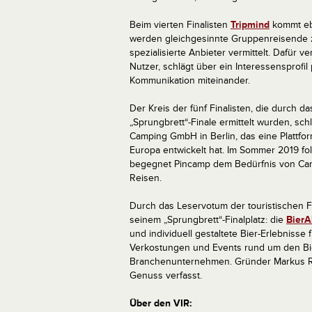
Beim vierten Finalisten
Tripmind
kommt ebe
werden gleichgesinnte Gruppenreisende
spezialisierte Anbieter vermittelt. Dafür v
Nutzer, schlägt über ein Interessensprofil
Kommunikation miteinander.
Der Kreis der fünf Finalisten, die durch d
„Sprungbrett“-Finale ermittelt wurden, schl
Camping GmbH in Berlin, das eine Plattfo
Europa entwickelt hat. Im Sommer 2019 folg
begegnet Pincamp dem Bedürfnis von Ca
Reisen.
Durch das Leservotum der touristischen Fa
seinem „Sprungbrett“-Finalplatz: die
Bier
und individuell gestaltete Bier-Erlebnisse
Verkostungen und Events rund um den Bie
Branchenunternehmen. Gründer Markus R
Genuss verfasst.
Über den VIR: