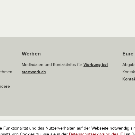
Werben
Eure
r
Mediadaten und Kontaktinfos für
Werbung bei
Abgabe
rnehmen
startwerk.ch
Kontak
n
Kontak
andere
ie Funktionalität und das Nutzerverhalten auf der Webseite notwendig si
r Startups. Alle Rechte vorbehalten.
Impressum
Kontakt
nach 
satz von Cookies zu, wie sie in der
Datenschutzerklärung des IFJ
im De