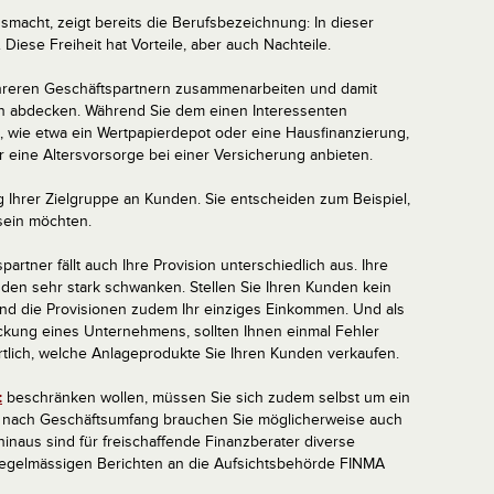
smacht, zeigt bereits die Berufsbezeichnung: In dieser
. Diese Freiheit hat Vorteile, aber auch Nachteile.
ehreren Geschäftspartnern zusammenarbeiten und damit
en abdecken. Während Sie dem einen Interessenten
n, wie etwa ein Wertpapierdepot oder eine Hausfinanzierung,
 eine Altersvorsorge bei einer Versicherung anbieten.
g Ihrer Zielgruppe an Kunden. Sie entscheiden zum Beispiel,
 sein möchten.
artner fällt auch Ihre Provision unterschiedlich aus. Ihre
n sehr stark schwanken. Stellen Sie Ihren Kunden kein
ind die Provisionen zudem Ihr einziges Einkommen. Und als
ckung eines Unternehmens, sollten Ihnen einmal Fehler
wortlich, welche Anlageprodukte Sie Ihren Kunden verkaufen.
t
beschränken wollen, müssen Sie sich zudem selbst um ein
e nach Geschäftsumfang brauchen Sie möglicherweise auch
 hinaus sind für freischaffende Finanzberater diverse
i regelmässigen Berichten an die Aufsichtsbehörde FINMA