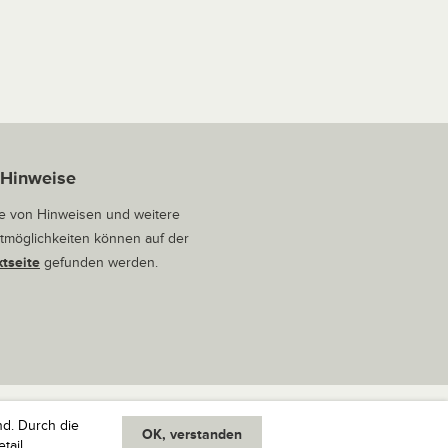
 Hinweise
 von Hinweisen und weitere
tmöglichkeiten können auf der
tseite
gefunden werden.
nd. Durch die
OK, verstanden
oben
tail