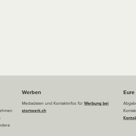
Werben
Eure
r
Mediadaten und Kontaktinfos für
Werbung bei
Abgabe
rnehmen
startwerk.ch
Kontak
n
Kontak
andere