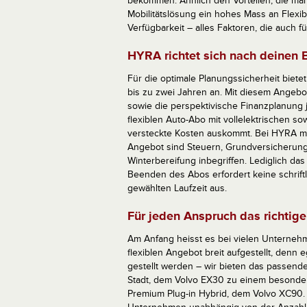
bekommen. Ähnlich den Vorteilen, die man
Mobilitätslösung ein hohes Mass an Flexibi
Verfügbarkeit – alles Faktoren, die auch fü
HYRA richtet sich nach deinen 
Für die optimale Planungssicherheit biete
bis zu zwei Jahren an. Mit diesem Angebot
sowie die perspektivische Finanzplanung
flexiblen Auto-Abo mit vollelektrischen 
versteckte Kosten auskommt. Bei HYRA muss
Angebot sind Steuern, Grundversicherung
Winterbereifung inbegriffen. Lediglich d
Beenden des Abos erfordert keine schrift
gewählten Laufzeit aus.
Für jeden Anspruch das richtig
Am Anfang heisst es bei vielen Unternehme
flexiblen Angebot breit aufgestellt, de
gestellt werden – wir bieten das passend
Stadt, dem Volvo EX30 zu einem besonders
Premium Plug-in Hybrid, dem Volvo XC90.