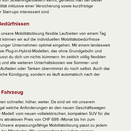
 von Streaminganbietern kennt, geniesst man bei dieser
lität inklusive einer Versicherung sowie kurzfristige
r Start-ups interessant sind.
Bedürfnissen
t unsere Mobilitätslösung flexible Laufzeiten von einem Tag
 können wir auf die individuellen Mobilitätsbedürfnisse
 junger Unternehmen optimal eingehen. Mit einem landesweit
sowie Plug-in-Hybrid-Modellen, das ohne Grundgebühr und
t du dich um nichts kümmern: Im zeitlich völlig flexiblen
 und alle weiteren Unterhaltskosten wie Sommer- und
as Aufladen oder Tanken übernimmst du noch selbst. Auch das
liche Kündigung, sondern es läuft automatisch nach der
e Fahrzeug
n schneller, höher, weiter. Da sind wir mit unserem
nn egal welche Anforderungen an den neuen Geschäftswagen
e Modell: vom neuen vollelektrischen, kompakten SUV für die
 attraktiven Preis von CHF 699.-/Monat bis hin zum
 Unsere anpassungsfähige Mobilitätslösung passt zu jedem