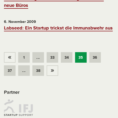
neue Büros
6. November 2009
Labseed: Ein Startup trickst die Immunabwehr aus
«
1
...
33
34
35
36
»
37
...
38
Partner