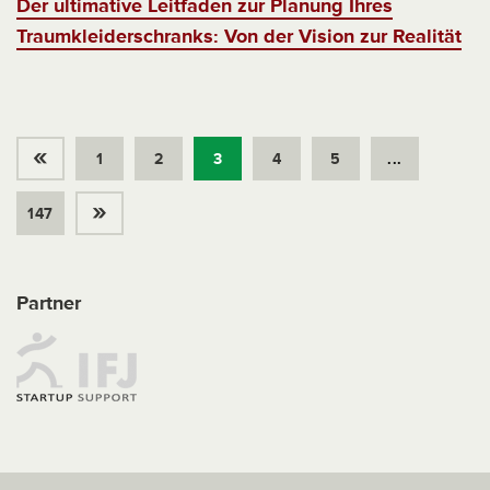
Der ultimative Leitfaden zur Planung Ihres
Traumkleiderschranks: Von der Vision zur Realität
«
1
2
3
4
5
...
»
147
Partner