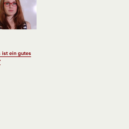
ist ein gutes
?