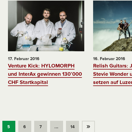
17. Februar 2016
16. Februar 2016
Venture Kick: HYLOMORPH
Relish Guitars:
und InterAx gewinnen 130’000
Stevie Wonder 
CHF Startkapital
setzen auf Luze
»
5
6
7
...
14