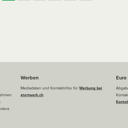
Werben
Eure
r
Mediadaten und Kontaktinfos für
Werbung bei
Abgabe
rnehmen
startwerk.ch
Kontak
n
Kontak
andere