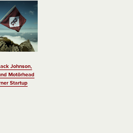
 Jack Johnson,
und Motörhead
rner Startup