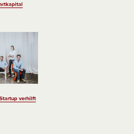
rtkapital
tartup verhilft