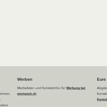
Werben
Eure
r
Mediadaten und Kontaktinfos für
Werbung bei
Abgabe
rnehmen
startwerk.ch
Kontak
n
Kontak
andere