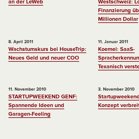
an der LeWeb
Westschweiz: Lo
Finanzierung üb
Millionen Dollar
8. April 2011
11. Januar 2011
Wachstumskurs bei HouseTrip:
Koemei: SaaS-
Neues Geld und neuer COO
Spracherkennun
Texanisch verst
11. November 2010
3. November 2010
STARTUPWEEKEND GENF:
Startupweekend
Spannende Ideen und
Konzept verbreit
Garagen-Feeling