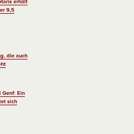
taris erhält
er 9,5
g, die auch
eht
 Genf: Ein
et sich