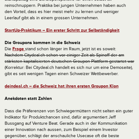
reinschnuppern. Praktika bei jungen Unternehmen haben auch
den Vorteil, dass es hier meist mehr zu lernen und weniger
Leerlauf gibt als in einem grossen Unternehmen.
StartUp-Praktikum – Ein erster Schritt zur Selbständigkeit
Die Groupons kommen in die Schweiz
Die
Frage
stand schon länger im Raum, jetzt ist es soweit:
Nachdem Citydeal.ch schon vor einiger Zeit als Spinoff der am
stärksten kapitalisierten deutschen Groupon-Plattform gestartet war
(Korrektur: Bei Citydeal.ch handelt es sich nur um eine Demoseite),
gibt es seit wenigen Tagen einen Schweizer Wettbewerber.
deindeal.ch – die Schweiz hat ihren ersten Groupon Klon
Anekdoten statt Zahlen
Dass die Präferenzen von Schwiegermüttern nicht selten ein guter
Indikator für Produktchancen sind, dafür argumentiert Jeff
Bussgang auf Venture Beat. Gerade auch in der Kommunikation
einer Innovation nach aussen, zum Beispiel einem Investor
gegenüber, schlägt der anschauliche Usecase oft die beste