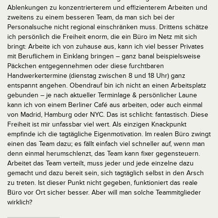
Ablenkungen zu konzentrierterem und effizienterem Arbeiten und
zweitens zu einem besseren Team, da man sich bei der
Personalsuche nicht regional einschränken muss. Drittens schätze
ich persönlich die Freiheit enorm, die ein Büro im Netz mit sich
bringt: Arbeite ich von zuhause aus, kann ich viel besser Privates
mit Beruflichem in Einklang bringen – ganz banal beispielsweise
Päckchen entgegennehmen oder diese furchtbaren
Handwerkertermine (dienstag zwischen 8 und 18 Uhr) ganz
entspannt angehen. Obendrauf bin ich nicht an einen Arbeitsplatz
gebunden – je nach aktueller Terminlage & persönlicher Laune
kann ich von einem Berliner Café aus arbeiten, oder auch einmal
von Madrid, Hamburg oder NYC. Das ist schlicht: fantastisch. Diese
Freiheit ist mir unfassbar viel wert.
Als einzigen Knackpunkt
empfinde ich die tagtägliche Eigenmotivation. Im realen Büro zwingt
einen das Team dazu; es fällt einfach viel schneller auf, wenn man
denn einmal herumschlenzt, das Team kann fixer gegensteuern.
Arbeitet das Team verteilt, muss jeder und jede einzelne dazu
gemacht und dazu bereit sein, sich tagtäglich selbst in den Arsch
zu treten. Ist dieser Punkt nicht gegeben, funktioniert das reale
Büro vor Ort sicher besser. Aber will man solche Teammitglieder
wirklich?