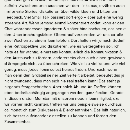
aufhört. Zwischendurch tauschen wir dort Links aus, erzählen auch
mal private Stories, diskutieren über wilde Ideen und bitten um
Feedback. Viel Small Talk passiert dort ergo – aber auf eine wenig
störende Art. Wenn jemand einmal konzentriert codet, kann er den
Chat währenddessen ignorieren & später hineinschauen, das senkt
den Unterbrechungsfaktor. Obendrauf verabreden wir uns ca. alle
zwei Wochen zu einem Teamtelefon. Dort halten wir je nach Bedarf
eine Retrospektive und diskutieren, wie es weitergehen soll. Ich
halte es für wichtig, einerseits kontinuierlich die Kommunikation &
den Austausch zu fördern, andererseits aber auch einen gewissen
»Lärmpegel« nicht zu überschreiten. Wie viel zu viel ist und wie viel
genug, muss jedes Team selbst herausfinden.
Und auch, wenn
man denn den Großteil seiner Zeit verteilt arbeitet, bedeutet das ja
nicht zwingend, dass man sich nie real treffen kann! Das steht ja
nirgends festgeschrieben. Aber solch Ab-und-An-Treffen können
eben bedarfsabhängig angegangen werden, ganz flexibel. Gerade
in diesen ersten Monaten mit unserem neuen Teammitglied, das
wir vorher nicht kannten, treffen wir uns beispielsweise durchaus
ca. monatlich zum Diskutieren & Bierchentrinken. Das hilft natürlich,
sich besser aufeinander einstellen zu können und fördert den
Zusammenhalt.