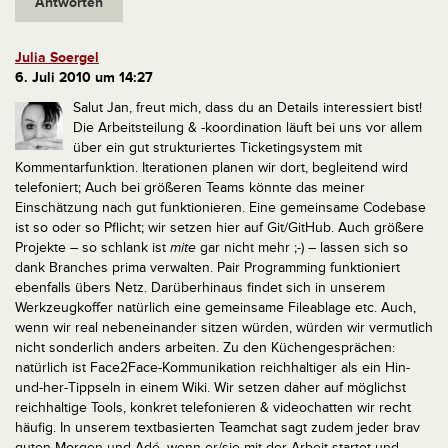
Antworten
Julia Soergel
6. Juli 2010 um 14:27
Salut Jan, freut mich, dass du an Details interessiert bist!
Die Arbeitsteilung & -koordination läuft bei uns vor allem
über ein gut strukturiertes Ticketingsystem mit
Kommentarfunktion. Iterationen planen wir dort, begleitend wird
telefoniert; Auch bei größeren Teams könnte das meiner
Einschätzung nach gut funktionieren. Eine gemeinsame Codebase
ist so oder so Pflicht; wir setzen hier auf Git/GitHub. Auch größere
Projekte – so schlank ist
mite
gar nicht mehr ;-) – lassen sich so
dank Branches prima verwalten. Pair Programming funktioniert
ebenfalls übers Netz. Darüberhinaus findet sich in unserem
Werkzeugkoffer natürlich eine gemeinsame Fileablage etc. Auch,
wenn wir real nebeneinander sitzen würden, würden wir vermutlich
nicht sonderlich anders arbeiten.
Zu den Küchengesprächen:
natürlich ist Face2Face-Kommunikation reichhaltiger als ein Hin-
und-her-Tippseln in einem Wiki. Wir setzen daher auf möglichst
reichhaltige Tools, konkret telefonieren & videochatten wir recht
häufig. In unserem textbasierten Teamchat sagt zudem jeder brav
guten Morgen und Adé, wenn er/sie mit der Arbeit startet und