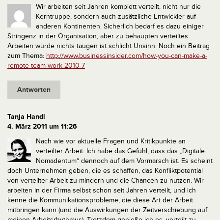
Wir arbeiten seit Jahren komplett verteilt, nicht nur die
Kerntruppe, sondern auch zusätzliche Entwickler auf
anderen Kontinenten. Sicherlich bedarf es dazu einiger
Stringenz in der Organisation, aber zu behaupten verteiltes
Arbeiten würde nichts taugen ist schlicht Unsinn.
Noch ein Beitrag
zum Thema:
http://www.businessinsider.com/how-you-can-make-a-
remote-team-work-2010-7
Antworten
Tanja Handl
4. März 2011 um 11:26
Nach wie vor aktuelle Fragen und Kritikpunkte an
verteilter Arbeit.
Ich habe das Gefühl, dass das „Digitale
Nomadentum“ dennoch auf dem Vormarsch ist. Es scheint
doch Unternehmen geben, die es schaffen, das Konfliktpotential
von verteilter Arbeit zu mindern und die Chancen zu nutzen.
Wir
arbeiten in der Firma selbst schon seit Jahren verteilt, und ich
kenne die Kommunikationsprobleme, die diese Art der Arbeit
mitbringen kann (und die Auswirkungen der Zeitverschiebung auf
meinen Arbeitsrhythmus). Trotzdem genieße ich es, verteilt zu